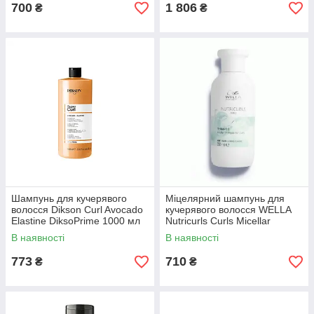
700
1 806
₴
₴
Шампунь для кучерявого
Міцелярний шампунь для
волосся Dikson Curl Avocado
кучерявого волосся WELLA
Elastine DiksoPrime 1000 мл
Nutricurls Curls Micellar
Shampoo 250 мл
В наявності
В наявності
773
710
₴
₴