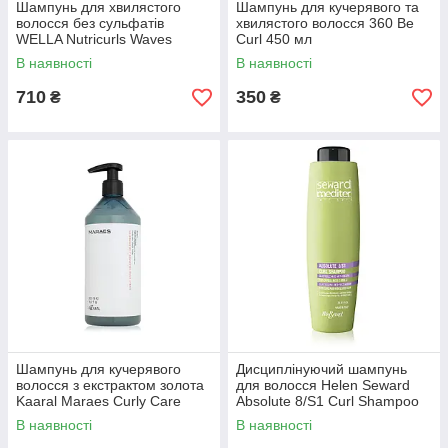
Шампунь для хвилястого
Шампунь для кучерявого та
волосся без сульфатів
хвилястого волосся 360 Be
WELLA Nutricurls Waves
Curl 450 мл
Shampoo 250 мл
В наявності
В наявності
710
350
₴
₴
Шампунь для кучерявого
Дисциплінуючий шампунь
волосся з екстрактом золота
для волосся Helen Seward
Kaaral Maraes Curly Care
Absolute 8/S1 Curl Shampoo
Shampoo 500 мл
1000 мл
В наявності
В наявності