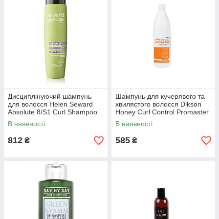
Дисциплінуючий шампунь
Шампунь для кучерявого та
для волосся Helen Seward
хвилястого волосся Dikson
Absolute 8/S1 Curl Shampoo
Honey Curl Control Promaster
300 мл
1000 мл
В наявності
В наявності
812
585
₴
₴