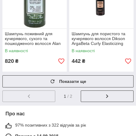
Шампунь поживний для
Шампунь для пористого та
кучерявого, сухого та
кучерявого волосся Dikson
пошкодженого волосся Alan
ArgaBeta Curly Elasticizing
Jey Shampoo Nutriente 250
Shampoo 250 мл
В наявності
В наявності
мл
820
442
₴
₴
Показати ще
1
/ 2
Про нас
97% позитивних з 322 відгуків за рік
Працює з 14.09.2015