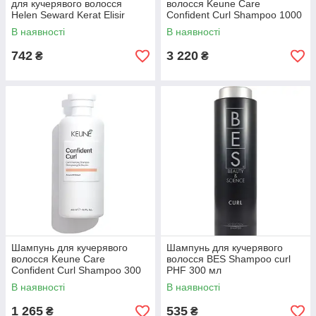
для кучерявого волосся
волосся Keune Care
Helen Seward Kerat Elisir
Confident Curl Shampoo 1000
Regenerating Shampoo 250
мл
В наявності
В наявності
мл
742
3 220
₴
₴
Шампунь для кучерявого
Шампунь для кучерявого
волосся Keune Care
волосся BES Shampoo curl
Confident Curl Shampoo 300
PHF 300 мл
мл
В наявності
В наявності
1 265
535
₴
₴