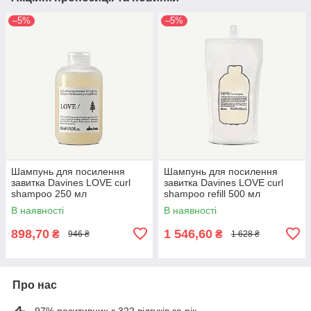
–5%
–5%
Шампунь для посилення
Шампунь для посилення
завитка Davines LOVE curl
завитка Davines LOVE curl
shampoo 250 мл
shampoo refill 500 мл
В наявності
В наявності
898,70
1 546,60
₴
₴
946 ₴
1 628 ₴
Про нас
97% позитивних з 322 відгуків за рік