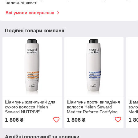
належної якості
Всі умови повернення
Подібні товари компанії
Шампунь живильний для
Шампунь проти випадіння
Шамп
сухого волосся Helen
волосся Helen Seward
воло
Seward NUTRIVE
Mediter Reforce Fortifying
Medi
SHAMPOO 4/S 1000 мл
Shampoo 1/S 1000 мл
Sham
1 806
1 806
1 8
₴
₴
Акційні пропозиції та новинки