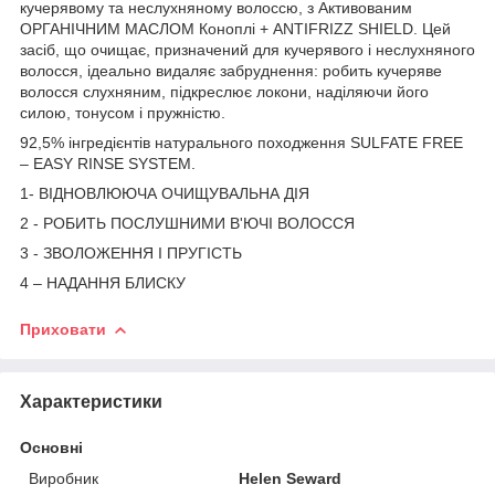
кучерявому та неслухняному волоссю, з Активованим
ОРГАНІЧНИМ МАСЛОМ Коноплі + ANTIFRIZZ SHIELD. Цей
засіб, що очищає, призначений для кучерявого і неслухняного
волосся, ідеально видаляє забруднення: робить кучеряве
волосся слухняним, підкреслює локони, наділяючи його
силою, тонусом і пружністю.
92,5% інгредієнтів натурального походження SULFATE FREE
– EASY RINSE SYSTEM.
1- ВІДНОВЛЮЮЧА ОЧИЩУВАЛЬНА ДІЯ
2 - РОБИТЬ ПОСЛУШНИМИ В'ЮЧІ ВОЛОССЯ
3 - ЗВОЛОЖЕННЯ І ПРУГІСТЬ
4 – НАДАННЯ БЛИСКУ
Приховати
Характеристики
Основні
Виробник
Helen Seward