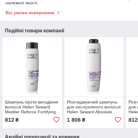
належної якості
Всі умови повернення
Подібні товари компанії
Шампунь проти випадіння
Розгладжуючий шампунь
Роз
волосся Helen Seward
для неслухняного волосся
для 
Mediter Reforce Fortifying
Helen Seward Absolute
Hele
Shampoo 1/S 300 мл
8/S2 Smooth Shampoo
8/S2
812
1 806
812
₴
₴
1000 мл
мл
Акційні пропозиції та новинки