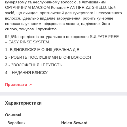
кучерявому та неслухняному волоссю, з Активованим
ОРГАНІЧНИМ МАСЛОМ Коноплі + ANTIFRIZZ SHIELD. Цей
засіб, що очищає, призначений для кучерявого і неслухняного
волосся, ідеально видаляє забруднення: робить кучеряве
волосся слухняним, підкреслює локони, наділяючи його
силою, тонусом і пружністю.
92,5% інгредієнтів натурального походження SULFATE FREE
– EASY RINSE SYSTEM.
1- ВІДНОВЛЮЮЧА ОЧИЩУВАЛЬНА ДІЯ
2 - РОБИТЬ ПОСЛУШНИМИ В'ЮЧІ ВОЛОССЯ
3 - ЗВОЛОЖЕННЯ І ПРУГІСТЬ
4 – НАДАННЯ БЛИСКУ
Приховати
Характеристики
Основні
Виробник
Helen Seward