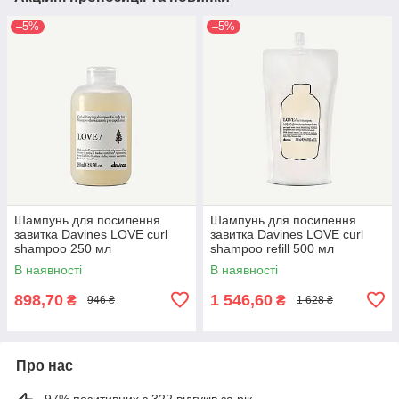
–5%
–5%
Шампунь для посилення
Шампунь для посилення
завитка Davines LOVE curl
завитка Davines LOVE curl
shampoo 250 мл
shampoo refill 500 мл
В наявності
В наявності
898,70
1 546,60
₴
₴
946 ₴
1 628 ₴
Про нас
97% позитивних з 322 відгуків за рік