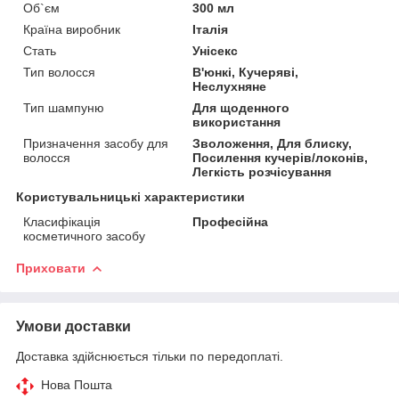
Об`єм
300 мл
Країна виробник
Італія
Стать
Унісекс
Тип волосся
В'юнкі, Кучеряві,
Неслухняне
Тип шампуню
Для щоденного
використання
Призначення засобу для
Зволоження, Для блиску,
волосся
Посилення кучерів/локонів,
Легкість розчісування
Користувальницькі характеристики
Класифікація
Професійна
косметичного засобу
Приховати
Умови доставки
Доставка здійснюється тільки по передоплаті.
Нова Пошта