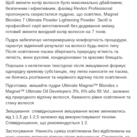
Щоб змінити колір волосся було максимально дбайливим,
безпечним і ефективним, фахівці Revlon Professional
пропонують скористатися пудрою, що освітлює, Magnet
Blondes 7 Ultimate Powder Lightening Powder. Засіб із
професійної серії виготовлений без додавання аміаку,
готовий змінити вихідний колір волосся на 7 тонів.
Пудра забезпечує неперевершену комфортність процедури,
гарантує відмінний результат на волоссі будь-якого типу.
Після освітлення пасма зберігають природну м'якість та
легкість, вони рухливі, кондиціоновані та красиво блищать.
Порошок з нелетючою текстурою після змішування формує
однорідну кремову субстанцію, яку легко наносити не пасма,
не боячись розтікання та нерівного відтінку після освітлення.
Підготовка: змішайте пудри Ultimate Magnet™ Blondes з
Magnet™ Ultimate Oil Developers 3%, 6% або 95 Vol., залежно
від природного відтінку волосся, бажаного рівня освітлення та
стану волосся.
Змішування: співвідношення змішування може змінюватись
від 1:1,5 до 1:2,5 залежно від використовуваної техніки.
Співвідношення, що рекомендується 1:2.
Застосування: Нанесіть суміш освітлювача без відбілювача на
сухе немите волосся відразу після змішування. Сполосніть та