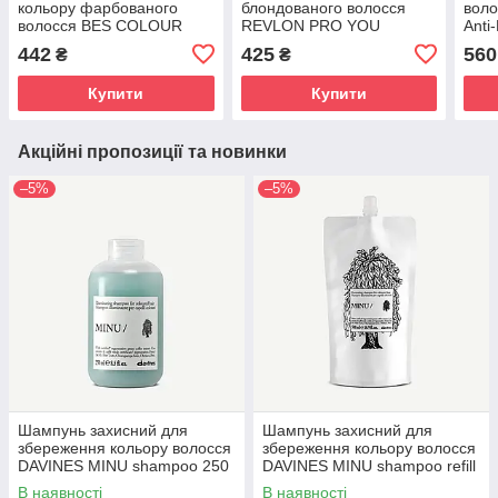
кольору фарбованого
блондованого волосся
вол
волосся BES COLOUR
REVLON PRO YOU
Anti
LOCK Clarifying Shampoo
TONER 350 мл
350 
442
425
560
₴
₴
300 мл
Купити
Купити
Акційні пропозиції та новинки
–5%
–5%
Шампунь захисний для
Шампунь захисний для
збереження кольору волосся
збереження кольору волосся
DAVINES MINU shampoo 250
DAVINES MINU shampoo refill
мл
500 мл
В наявності
В наявності