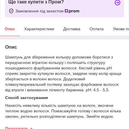
Що таке купити з Пром?
Замовлення під захистом
Опис
Характеристики
Доставка
Оплата
Умови п
Опис
Шампунь для збереження кольору допоможе боротися з
передчасною втратою кольору і поліпшить структуру
пошкодженого фарбуванням волосся. Кислий рівень pH
сприяє закриттю кутикули волосся, завдяки чому колір краще
зберігається в волокні волоса. Додатковий
плівкоутворювальний полімер захищає фарбоване волосся
від втрати і вимивання пігменту барвника. рН: 4,5 - 5,5
Спосіб застосування
Нанесіть невелику кількість шампуню на вологе, змочене
теплою водою волосся. Помасажуйте голову і волосся кілька
хвилин, ретельно розподіляючи шампунь. Змийте водою.
Приховати