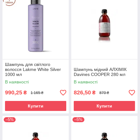
Шампунь для світлого
волосся Lakme White Silver
Шампунь мідний АЛХІМІК
1000 мл
Davines COOPER 280 мл
В наявності
В наявності
990,25
826,50
₴
₴
1 165 ₴
870 ₴
Купити
Купити
–5%
–5%