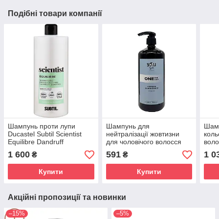
Подібні товари компанії
Шампунь проти лупи
Шампунь для
Шам
Ducastel Subtil Scientist
нейтралізації жовтизни
коль
Equilibre Dandruff
для чоловічого волосся
вол
Shampoo 1000 мл
You Look Professional ONE
LOCK
1 600
591
1 0
₴
₴
Man Silver Effect Shampoo
100
1000 мл
Купити
Купити
Акційні пропозиції та новинки
–15%
–5%