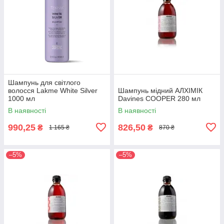
Шампунь для світлого
волосся Lakme White Silver
Шампунь мідний АЛХІМІК
1000 мл
Davines COOPER 280 мл
В наявності
В наявності
990,25
826,50
₴
₴
1 165 ₴
870 ₴
–5%
–5%