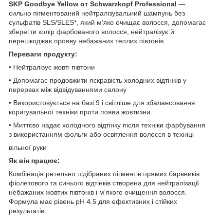
SKP Goodbye Yellow от Schwarzkopf Professional
—
сильно пігментований нейтралізувальний шампунь без
сульфатів SLS/SLES*, який м'яко очищає волосся, допомагає
зберегти колір фарбованого волосся, нейтралізує й
перешкоджає прояву небажаних теплих півтонів.
Переваги продукту:
• Нейтралізує жовті півтони
• Допомагає продовжити яскравість холодних відтінків у
перервах між відвідуваннями салону
• Використовується на базі 9 і світліше для збалансовання
коригувальної техніки проти появи жовтизни
• Миттєво надає холодного відтінку після техніки фарбування
з використанням фольги або освітлення волосся в техніці
вільної руки
Як він працює:
Комбінація ретельно підібраних пігментів прямих барвників
фіолетового та синього відтінків створена для нейтралізації
небажаних жовтих півтонів і м'якого очищення волосся.
Формула має рівень pH 4.5 для ефективних і стійких
результатів.