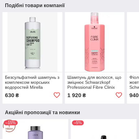
Подібні товари компанії
Безсульфатний шампунь з
Шампунь для волосся, що
Фіол
комплексом морських
зміцнює Schwarzkopf
жовт
водоростей Mirella
Professional Fibre Clinix
Schw
Repairing shampoo 1000
Fortify Shampoo 1000 мл
Blon
630
1 920
940
₴
₴
мл
мл
Акційні пропозиції та новинки
–15%
–5%