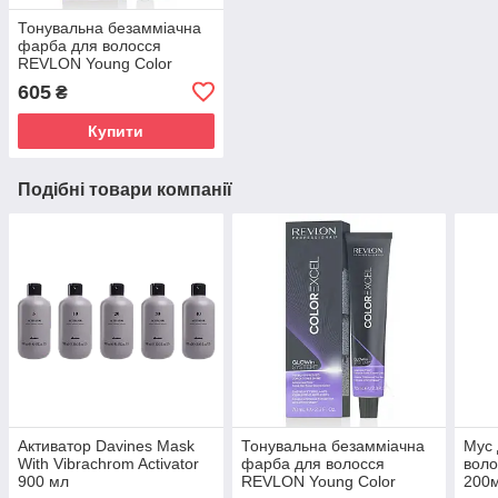
Тонувальна безамміачна
фарба для волосся
REVLON Young Color
Excel 70 мл
605
₴
Купити
Подібні товари компанії
Активатор Davines Mask
Тонувальна безамміачна
Мус
With Vibrachrom Activator
фарба для волосся
воло
900 мл
REVLON Young Color
200