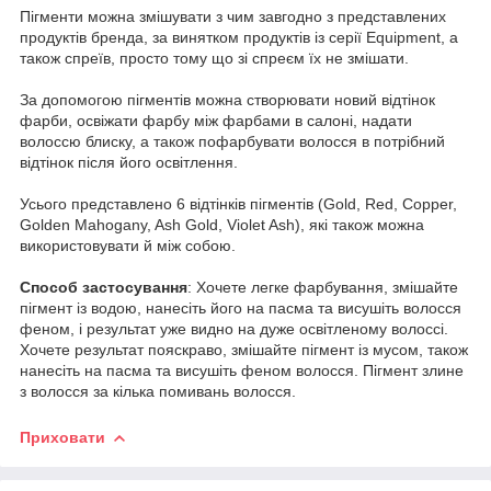
Пігменти можна змішувати з чим завгодно з представлених
продуктів бренда, за винятком продуктів із серії Equipment, а
також спреїв, просто тому що зі спреєм їх не змішати.
За допомогою пігментів можна створювати новий відтінок
фарби, освіжати фарбу між фарбами в салоні, надати
волоссю блиску, а також пофарбувати волосся в потрібний
відтінок після його освітлення.
Усього представлено 6 відтінків пігментів (Gold, Red, Copper,
Golden Mahogany, Ash Gold, Violet Ash), які також можна
використовувати й між собою.
Cпособ застосування
: Хочете легке фарбування, змішайте
пігмент із водою, нанесіть його на пасма та висушіть волосся
феном, і результат уже видно на дуже освітленому волоссі.
Хочете результат пояскраво, змішайте пігмент із мусом, також
нанесіть на пасма та висушіть феном волосся. Пігмент злине
з волосся за кілька помивань волосся.
Приховати