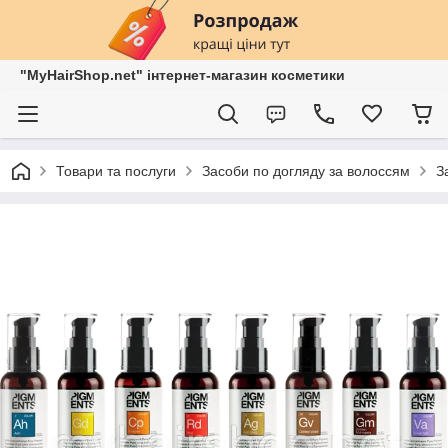
"MyHairShop.net" інтернет-магазин косметики
Товари та послуги
Засоби по догляду за волоссям
З