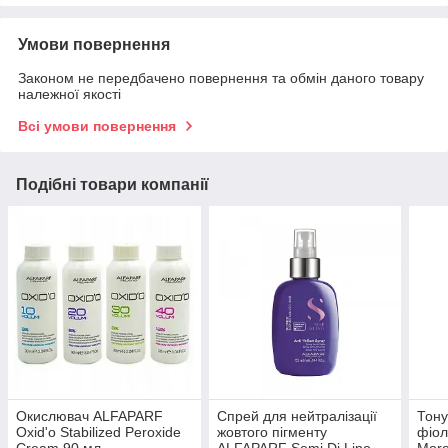
Умови повернення
Законом не передбачено повернення та обмін даного товару
належної якості
Всі умови повернення
Подібні товари компанії
Окислювач ALFAPARF
Спрей для нейтралізації
Тону
Oxid'o Stabilized Peroxide
жовтого пігменту
фіол
Cream 90 мл
ALFAPARF Semi Di Lino
Moro