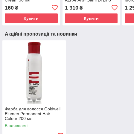
Blonde Anti-Yellow Spray
Perf
160
1 310
1 2
₴
₴
125 мл
200 
Купити
Купити
Акційні пропозиції та новинки
Фарба для волосся Goldwell
Elumen Permanent Hair
Colour 200 мл
В наявності