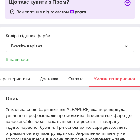
Що таке купити з Пром?
Замовлення під захистом
Колір і відтінок фарби
Вкажіть варіант
В наявності
арактеристики
Доставка
Оплата
Умови повернення
Опис
Унікальна серія барвників від ALFAPERF, яка перевернула
уявлення професіоналів про можливе! В основі всіх фарб для
волосся Color wear лежать пігменти рослин – шафрану,
індиго, червоної бузини. Три основних кольори дозволяють
отримати багату палітру відтінків. Закріплення пігменту на
волоссі забезпечує ще один природний компонент – танін,