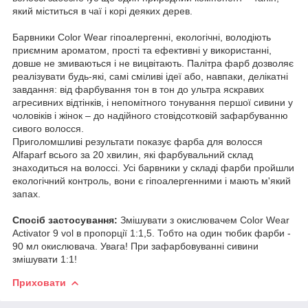
який міститься в чаї і корі деяких дерев.
Барвники Color Wear гіпоалергенні, екологічні, володіють
приємним ароматом, прості та ефективні у використанні,
довше не змиваються і не вицвітають. Палітра фарб дозволяє
реалізувати будь-які, самі сміливі ідеї або, навпаки, делікатні
завдання: від фарбування тон в тон до ультра яскравих
агресивних відтінків, і непомітного тонування першої сивини у
чоловіків і жінок – до надійного стовідсотковій зафарбуванню
сивого волосся.
Приголомшливі результати показує фарба для волосся
Alfaparf всього за 20 хвилин, які фарбувальний склад
знаходиться на волоссі. Усі барвники у складі фарби пройшли
екологічний контроль, вони є гіпоалергенними і мають м'який
запах.
Спосіб застосування:
Змішувати з окислювачем Color Wear
Activator 9 vol в пропорції 1:1,5. Тобто на один тюбик фарби -
90 мл окислювача. Увага! При зафарбовуванні сивини
змішувати 1:1!
Приховати