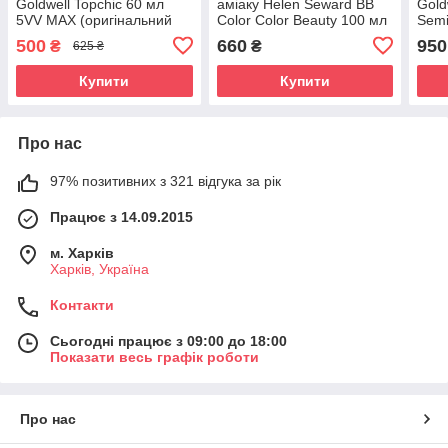
Goldwell Topchic 60 мл
аміаку Helen Seward BB
Gold
5VV MAX (оригінальний
Color Color Beauty 100 мл
Semi
фіолетовий)
Oxyd
500
660
950
₴
₴
625 ₴
Купити
Купити
Про нас
97% позитивних з 321 відгука за рік
Працює з 14.09.2015
м. Харків
Харків, Україна
Контакти
Сьогодні працює з 09:00 до 18:00
Показати весь графік роботи
Про нас