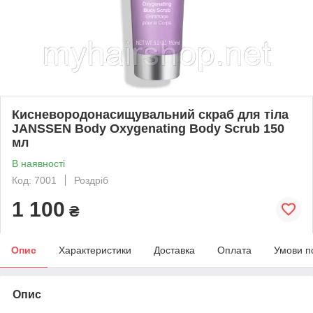
Кисневородонасищувальний скраб для тіла
JANSSEN Body Oxygenating Body Scrub 150
мл
В наявності
Код: 7001
Роздріб
1 100
₴
Опис
Характеристики
Доставка
Оплата
Умови п
Опис