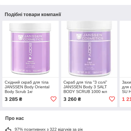
Подібні товари компанії
Східний скраб для тіла
Скраб для тіла "3 солі"
Захи
JANSSEN Body Oriental
JANSSEN Body 3 SALT
для 
Body Scrub 1кг
BODY SCRUB 1000 мл
SU H
3 285
3 260
1 2
₴
₴
Про нас
97% позитивних з 322 відгуків за рік