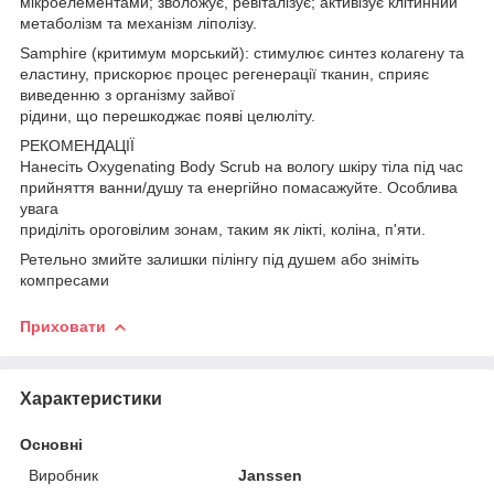
мікроелементами; зволожує, ревіталізує; активізує клітинний
метаболізм та механізм ліполізу.
Samphire (критимум морський): стимулює синтез колагену та
еластину, прискорює процес регенерації тканин, сприяє
виведенню з організму зайвої
рідини, що перешкоджає появі целюліту.
РЕКОМЕНДАЦІЇ
Нанесіть Oxygenating Body Scrub на вологу шкіру тіла під час
прийняття ванни/душу та енергійно помасажуйте. Особлива
увага
приділіть ороговілим зонам, таким як лікті, коліна, п'яти.
Ретельно змийте залишки пілінгу під душем або зніміть
компресами
Приховати
Характеристики
Основні
Виробник
Janssen