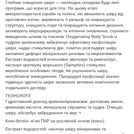
Глибоке очищення шкіри — необхідна складова будь-якої
програми, що коригує для тіла. На цьому етапі
використовуються скраби та пілінги, які звільняють шкіру від
ороговілих клітин, вирівнюють її рельєф та покращують
структуру, очищають пори та покращують клітинне дихання,
активізують мікроциркуляцію та клітинне оновлення, сприяють
виведенню шлаків та токсинів. Oxygenating Body Scrub із
пудрою кремнезему забезпечує ефективну ексфоліацію
шкіри, надає стимулюючу дію, помітно розгладжує шкіру,
заповнює дефіцит мінеральних речовин та мікроелементів.
Екстракт водоростей інтенсивно зволожує та ревіталізує,
екстракт критмуму морського (Samphire) стимулює
вироблення особливих ліпідів, які ущільнюють шкіру,
запобігаючи зневодненню. Процедура ексфоліації значно
підвищує здатність шкіри засвоєння активних компонентів
подальшого догляду.
ТЕХНОЛОГІЇ
Гідратований діоксид кремнію/кремнезем: діатомова земля,
кремнієва кислота, мінеральна сировина та пудра. Очищає
шкіру, абсорбує забруднення та жир. •
Коко-бетаїн: м'які ПАР на рослинній основі (кокос).
Екстракт водоростей: насичує шкіру мінералами та