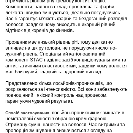
отримують рівномірну кремову консистенцію.
Компоненти, наявні в складі проявляча та фарби,
легко та швидко змішуються, ідеально поєднуючись.
Засіб гарантує м'якість фарби та бездоганний розподіл
волосся, завдяки чому виходить шикарний рівний
відтінок від коренів до кінчиків.
Проявник має низький рівень pH, тому делікатно
впливає на шкіру голови, не порушуючи кислотно-
лужний рівень. Спеціальний катіоноактивний
компонент STAC наділяє засіб кондиціонувальними та
антистатичними властивостями, завдяки чому волосся
має блискучий, гладкий та здоровий вигляд.
Представлено кілька лосьйонів-проникників, що
розрізняються за інтенсивністю. Всі вони забезпечують
повноцінний і якісний контроль над процесом,
гарантуючи чудовий результат.
: лосьйон-проникникник змішати в
Спосіб застосування
неметалевій ємності з обраною крем-фарбою.
Отриману суміш нанести на волосся. Час витримки та
пропорція змішування визначається з огляду на