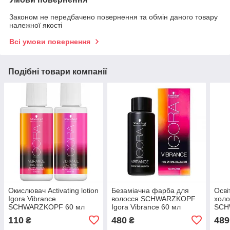
Законом не передбачено повернення та обмін даного товару
належної якості
Всі умови повернення
Подібні товари компанії
Окислювач Activating lotion
Безаміачна фарба для
Осві
Igora Vibrance
волосся SCHWARZKOPF
холо
SCHWARZKOPF 60 мл
Igora Vibrance 60 мл
SCH
розлив
Vari
110
480
489
₴
₴
Cre