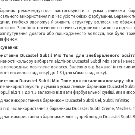
арвник рекомендується застосовувати з усіма лінійками барв
рсального використання під час усіх техніках фарбування. Барвник 
дини, глибоко зволожує й живить структуру волосся, не обважн
истання. Запобігає посіченості кінчиків і відновлює волосся під ч
озплутування довгого або пошкодженого волосся, яке було трав
ня феном.
сування:
истання Ducastel Subtil Mix Tone для знебарвленого освіт
ивності кольору вибирати відтінок Ducastel Subtil Mix Tone і нане
на попередньо освітлене волосся. Залежно від бажаної інтенсивнос
ля інтенсивного відтінку) до 1:3 (для м'якого відтінку).
истання Ducastel Subtil Mix Tone для посилення кольору або 
ne використовують у суміші з усіма лініями барвників Ducastel Subti
орції від 1:1 до 1:3 залежно від ваги фарбувальної суміші, яка вико
під час використання з барвником Ducastel Subtil Gel, Subtil Infinite;
1,5 під час використання з барвником Ducastel Subtil Crème, Meches, 
під час використання з барвником лінії супреблондів Ducastel Subtil B