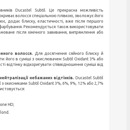
ників Ducastel Subtil. Це прекрасна можливість
покриває волосся спеціальною плівкою, зволожує його
ює, додає блиску, еластичності, вже після першого
ас фарбування. Рекомендується також використовувати
моване після хімічного завивання, випрямлення або
леного волосся.
Для досягнення сяйного блиску й
сти його в суміші з окислювачем Subtil Oxidant 3% або
ті відтінку відкоригувати співвідношення суміші від
нейтралізації небажаних відтінків.
Ducastel Subtil
l з окисниками Subtil Oxidant 3%, 6%, 9%, 12% або 2,7%
ристовується:
Tone HD;
lond.