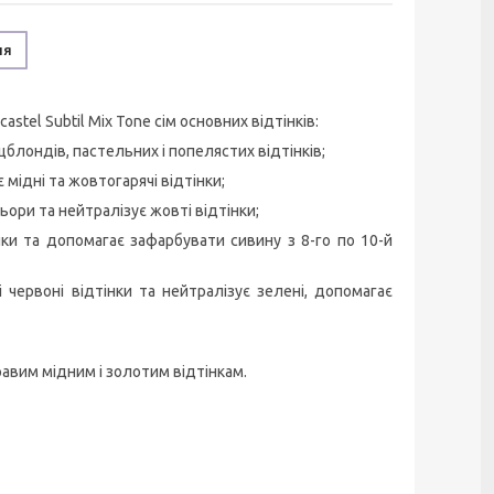
ня
astel Subtil Mix Tone сім основних відтінків:
цблондів, пастельних і попелястих відтінків;
є мідні та жовтогарячі відтінки;
льори та нейтралізує жовті відтінки;
інки та допомагає зафарбувати сивину з 8-го по 10-й
 червоні відтінки та нейтралізує зелені, допомагає
равим мідним і золотим відтінкам.