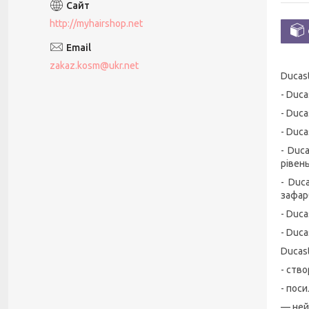
http://myhairshop.net
zakaz.kosm@ukr.net
Ducast
- Duca
- Duca
- Duca
- Duc
рівен
- Duc
зафарб
- Duca
- Duca
Ducast
- ство
- пос
— ней