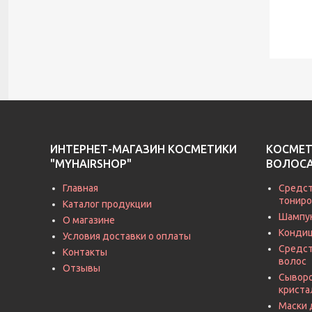
ИНТЕРНЕТ-МАГАЗИН КОСМЕТИКИ
КОСМЕТ
"MYHAIRSHOP"
ВОЛОС
Главная
Средст
тониро
Каталог продукции
Шампу
О магазине
Кондиц
Условия доставки о оплаты
Средст
Контакты
волос
Отзывы
Сыворо
криста
Маски 