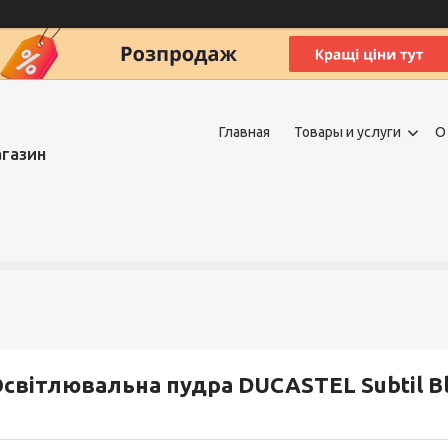
Главная
Товары и услуги
О
агазин
світлювальна пудра DUCASTEL Subtil Bl