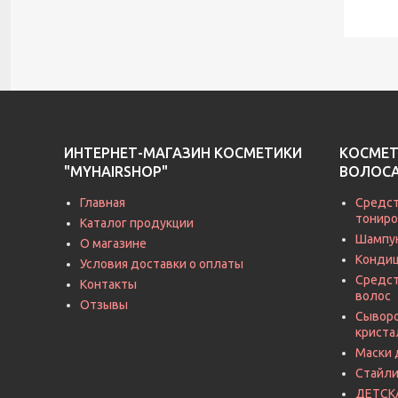
ИНТЕРНЕТ-МАГАЗИН КОСМЕТИКИ
КОСМЕТ
"MYHAIRSHOP"
ВОЛОС
Главная
Средст
тониро
Каталог продукции
Шампу
О магазине
Кондиц
Условия доставки о оплаты
Средст
Контакты
волос
Отзывы
Сыворо
криста
Маски 
Стайли
ДЕТСК