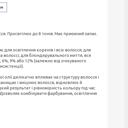
ня
ся. Просвітлює до 8 тонів. Має приємний запах.
 для освітлення коренів і всіх волосся; для
а волоссі; для блондирувального миття, все
%, 6%, 9% або 12% (залежно від очікуваного
нсистенції).
 олії делікатно впливає на структуру волосся і
захищає і зміцнює волосся, відновлює й
ий результат і рівномірність кольору під час
. Дозволяє комбінувати фарбування, освітлення