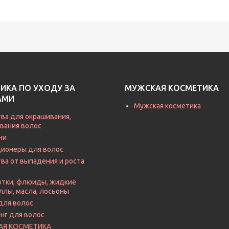
ИКА ПО УХОДУ ЗА
МУЖСКАЯ КОСМЕТИКА
АМИ
Мужская косметика
ва для окрашивания,
вания волос
ни
ионеры для волос
ва от выпадения и роста
тки, флюиды, жидкие
ллы, масла, лосьоны
для волос
нг для волос
АЯ КОСМЕТИКА