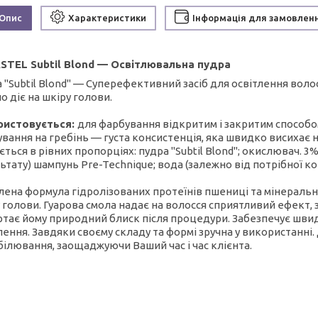
Опис
Характеристики
Інформація для замовлен
STEL Subtil Blond — Освітлювальна пудра
 "Subtil Blond" — Суперефективний засіб для освітлення волос
 діє на шкіру голови.
ристовується:
для фарбування відкритим і закритим способом;
вання на гребінь — густа консистенція, яка швидко висихає н
ється в рівних пропорціях: пудра "Subtil Blond"; окислювач. 3
ьтату) шампунь Pre-Technique; вода (залежно від потрібної ко
ена формула гідролізованих протеїнів пшениці та мінеральної
 голови. Гуарова смола надає на волосся сприятливий ефект, 
тає йому природний блиск після процедури. Забезпечує швидк
лення. Завдяки своєму складу та формі зручна у використанні
білювання, заощаджуючи Ваший час і час клієнта.