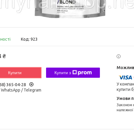
вності
Код:
923
4 ₴
Купити
Купити з
У компан
68) 365-04-28
купити б
/ WhatsApp / Telegram
Законом не передбачено повернення та обмін даного товару
належної