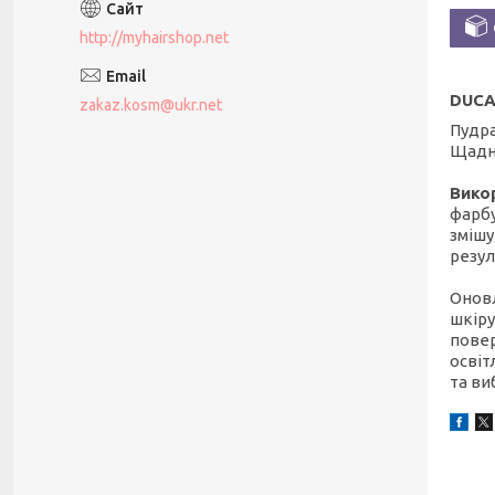
http://myhairshop.net
DUCA
zakaz.kosm@ukr.net
Пудра
Щадно
Вико
фарбу
змішу
резул
Оновл
шкіру
повер
освіт
та ви