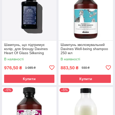
Шампунь, що підтримує
Шампунь зволожувальний
колір, для блонду Davines
Davines Well-being shampoo
Heart Of Glass Silkening
250 мл
Shampoo 250 мл
В наявності
В наявності
976,50
883,50
₴
₴
1 085 ₴
930 ₴
Купити
Купити
–5%
–5%