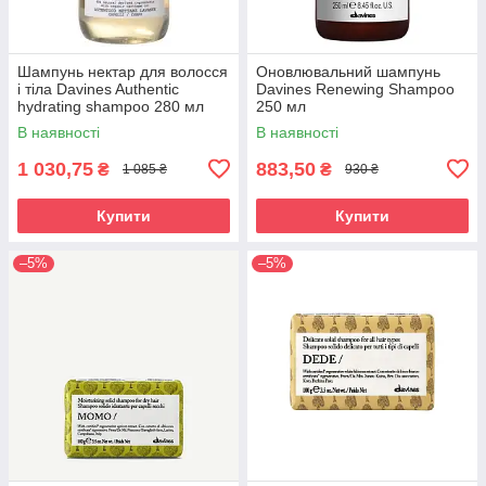
Шампунь нектар для волосся
Оновлювальний шампунь
і тіла Davines Authentic
Davines Renewing Shampoo
hydrating shampoo 280 мл
250 мл
В наявності
В наявності
1 030,75
883,50
₴
₴
1 085 ₴
930 ₴
Купити
Купити
–5%
–5%