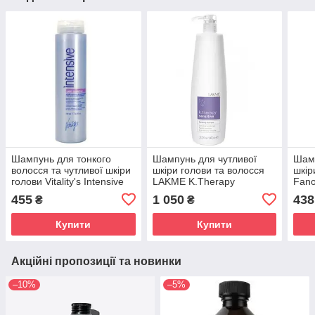
Шампунь для тонкого
Шампунь для чутливої
Шамп
волосся та чутливої шкіри
шкіри голови та волосся
шкір
голови Vitality's Intensive
LAKME K.Therapy
Fano
Light Shampoo 250 мл
Sensitive Relaxing
Sha
455
1 050
438
₴
₴
Shampoo 1000 мл
Купити
Купити
Акційні пропозиції та новинки
–10%
–5%