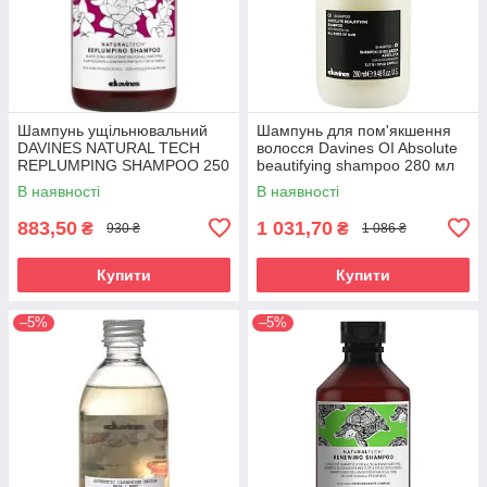
Шампунь ущільнювальний
Шампунь для пом'якшення
DAVINES NATURAL TECH
волосся Davines OI Absolute
REPLUMPING SHAMPOO 250
beautifying shampoo 280 мл
мл
В наявності
В наявності
883,50
1 031,70
₴
₴
930 ₴
1 086 ₴
Купити
Купити
–5%
–5%