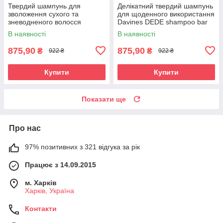
Твердий шампунь для
Делікатний твердий шампунь
зволоження сухого та
для щоденного використання
зневодненого волосся
Davines DEDE shampoo bar
Davines MOMO shampoo bar
100 мл
В наявності
В наявності
100 мл
875,90
875,90
₴
₴
922 ₴
922 ₴
Купити
Купити
Показати ще
Про нас
97% позитивних з 321 відгука за рік
Працює з 14.09.2015
м. Харків
Харків, Україна
Контакти