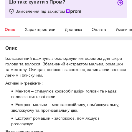
Що таке купити з Пром?
Замовлення під захистом
Опис
Характеристики
Доставка
Оплата
Умови п
Опис
Бальзамічний шампунь з охолоджуючим ефектом для шкіри
голови та волосся. Збагачений екстрактом мальви, ромашки
та ментолу. Очищає, освіжає і заспокоює, залишаючи волосся
легким і блискучим.
Активні інгредієнти:
Ментол – стимулює кровообіг шкіри голови та надає
волоссю життєвої сили.
Екстракт мальви – має заспокійливу, пом'якшувальну,
зволожуючу та протизапальну дію.
Екстракт ромашки - заспокоює, пом'якшує і
розгладжує.
Як використовувати: