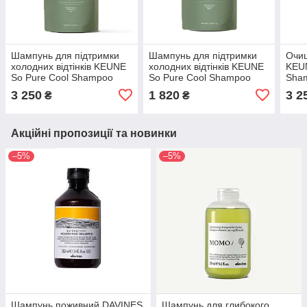
Шампунь для підтримки
Шампунь для підтримки
Очи
холодних відтінків KEUNE
холодних відтінків KEUNE
KEUN
So Pure Cool Shampoo
So Pure Cool Shampoo
Sham
1000 мл
400 мл
3 250
1 820
3 2
₴
₴
Акційні пропозиції та новинки
–5%
–5%
Шампунь поживний DAVINES
Шампунь для глибокого