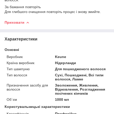
За бажання повторіть
Для глибшого очищення повторіть процес і знову змийте.
Приховати
Характеристики
Основні
Виробник
Keune
Країна виробник
Нідерланди
Тип шампуню
Для пошкодженого волосся
Тип волосся
Сухі, Пошкоджені, Всі типи
волосся, Ламке
Призначення засобу для
Зволоження, Живлення,
волосся
Відновлення, Розгладження
посічених кінчиків
Об`єм
1000 мл
Користувальницькі характеристики
Класифікація
Професійна