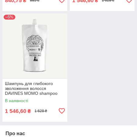
840,75
1 546,60
₴
₴
885 ₴
1 628 ₴
–5%
Шампунь для глибокого
зволоження волосся
DAVINES MOMO shampoo
refill 500 мл
В наявності
1 546,60
₴
1 628 ₴
Про нас