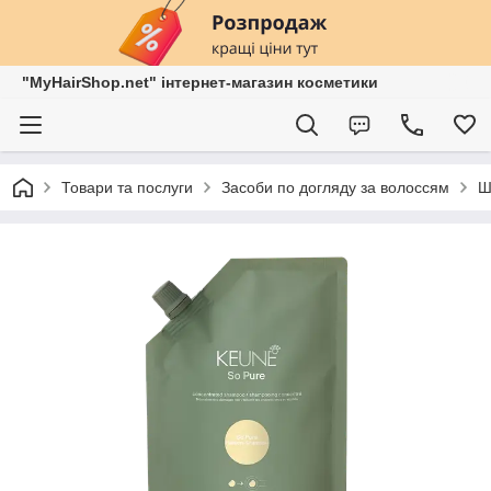
"MyHairShop.net" інтернет-магазин косметики
Товари та послуги
Засоби по догляду за волоссям
Ш