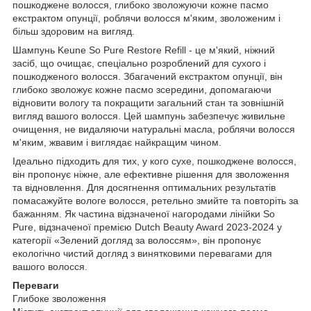
пошкоджене волосся, глибоко зволожуючи кожне пасмо
екстрактом опунції, роблячи волосся м'яким, зволоженим і
більш здоровим на вигляд.
Шампунь Keune So Pure Restore Refill - це м'який, ніжний
засіб, що очищає, спеціально розроблений для сухого і
пошкодженого волосся. Збагачений екстрактом опунції, він
глибоко зволожує кожне пасмо зсередини, допомагаючи
відновити вологу та покращити загальний стан та зовнішній
вигляд вашого волосся. Цей шампунь забезпечує живильне
очищення, не видаляючи натуральні масла, роблячи волосся
м'яким, жвавим і виглядає найкращим чином.
Ідеально підходить для тих, у кого сухе, пошкоджене волосся,
він пропонує ніжне, але ефективне рішення для зволоження
та відновлення. Для досягнення оптимальних результатів
помасажуйте вологе волосся, ретельно змийте та повторіть за
бажанням. Як частина відзначеної нагородами лінійки So
Pure, відзначеної премією Dutch Beauty Award 2023-2024 у
категорії «Зелений догляд за волоссям», він пропонує
екологічно чистий догляд з винятковими перевагами для
вашого волосся.
Переваги
Глибоке зволоження