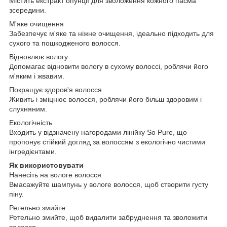
Містить екстракт опунції для зволоження кожного пасма
зсередини.
М'яке очищення
Забезпечує м'яке та ніжне очищення, ідеально підходить для
сухого та пошкодженого волосся.
Відновлює вологу
Допомагає відновити вологу в сухому волоссі, роблячи його
м'яким і жвавим.
Покращує здоров'я волосся
Живить і зміцнює волосся, роблячи його більш здоровим і
слухняним.
Екологічність
Входить у відзначену нагородами лінійку So Pure, що
пропонує стійкий догляд за волоссям з екологічно чистими
інгредієнтами.
Як використовувати
Нанесіть на вологе волосся
Вмасажуйте шампунь у вологе волосся, щоб створити густу
піну.
Ретельно змийте
Ретельно змийте, щоб видалити забруднення та зволожити
волосся.