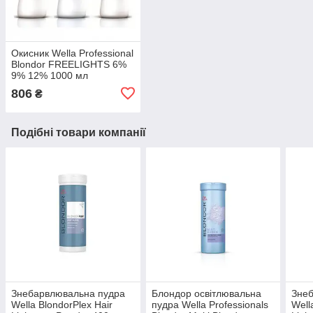
Окисник Wella Professional
Blondor FREELIGHTS 6%
9% 12% 1000 мл
806
₴
Подібні товари компанії
Знебарвлювальна пудра
Блондор освітлювальна
Зне
Wella BlondorPlex Hair
пудра Wella Professionals
Well