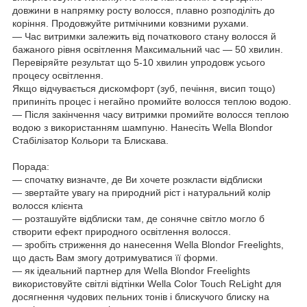
довжини в напрямку росту волосся, плавно розподіліть до
коріння. Продовжуйте ритмічними ковзними рухами.
― Час витримки залежить від початкового стану волосся й
бажаного рівня освітлення Максимальний час — 50 хвилин.
Перевіряйте результат що 5-10 хвилин упродовж усього
процесу освітлення.
Якщо відчувається дискомфорт (зуб, печіння, висип тощо)
припиніть процес і негайно промийте волосся теплою водою.
― Після закінчення часу витримки промийте волосся теплою
водою з використанням шампуню. Нанесіть Wella Blondor
Стабілізатор Кольори та Блискава.
Порада:
― спочатку визначте, де Ви хочете розкласти відблиски
― звертайте увагу на природний ріст і натуральний колір
волосся клієнта
― розташуйте відблиски там, де сонячне світло могло б
створити ефект природного освітлення волосся.
― зробіть стриження до нанесення Wella Blondor Freelights,
що дасть Вам змогу дотримуватися її форми.
― як ідеальний партнер для Wella Blondor Freelights
використовуйте світлі відтінки Wella Color Touch ReLight для
досягнення чудових пельних тонів і блискучого блиску на