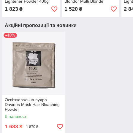
Lightener Powder 400g
Blondor Multi Blonde
Ligh
Powder 400 г
1 823
1 520
2 8
₴
₴
Акційні пропозиції та новинки
–10%
Освітлювальна пудра
Davines Mask Hair Bleaching
Powder
В наявності
1 683
₴
1 870 ₴