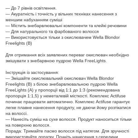
― До 7 рівнів освітлення.
― Акуратність і точність у вільних техніках нанесення з
меншим набуханням суміші
― Містить знебарвлювальні компоненти та клейкі речовини
― Для натурального та фарбованого волосся
― Використовується тільки з окислювачем Wella Blondor
Freelights (В)
Для отримання всіх заявлених переваг окислювач необхідно
змішувати з знебарвною пудрою Wella FreeLights.
Інструкція із застосування:
― Змішайте окислювальний окислювач Wella Blondor
Freelights (В) з білою знебарвлювальною пудрою Wella
FreeLights (А) у пропорції від 1:1 до 1:3 (рекомендована
пропорція 1:1,5) у неметалевій місткості. Комплекс Actifuse
починає працювати автоматично. Комплекс Actifuse гарантує
легке плавне нанесення продукту, не даючи йому розтікатися
на волоссі.
― Нанесіть суміш на сухе волосся. Продукт наноситься тільки
на поверхню волосся.
Порада: Тримайте пасмо волосся під натягом. Для зручності
використовуйте лопатку. Почніть нанесення з середини