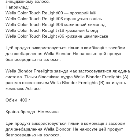
знецідженому волоссі.
Наприклад:
Wella Color Touch ReLight/00 — прозорий іній
Wella Color Touch ReLight/03 французька ваніль
Wella Color Touch ReLight/06 малиновий лимонад
Wella Color Touch ReLight /18 крижаний блонд
Wella Color Touch ReLight /86 крижане шампанське
Цей продукт використовується тільки в комбінації з засобом
для знебарвлення Wella Blondor. Не наносьте цей продукт
безпосередньо на волосся.
Wella Blondor Freelights завжди має застосовуватися як єдина
система. Тільки білосніжна пудра Wella Blondor Freelights (А)
разом з окислювачем Wella Blondor Freelights (В) активують
комплекс Actifuse
Об'єм: 400 г.
Країна-бренда: Німеччина
Цей продукт використовується тільки в комбінації з засобом
для знебарвлення Wella Blondor. Не наносьте цей продукт
безпосередньо на волосся.