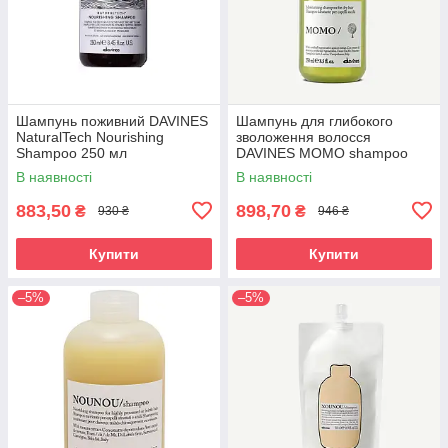
Шампунь поживний DAVINES
Шампунь для глибокого
NaturalTech Nourishing
зволоження волосся
Shampoo 250 мл
DAVINES MOMO shampoo
250 мл
В наявності
В наявності
883,50
898,70
₴
₴
930 ₴
946 ₴
Купити
Купити
–5%
–5%