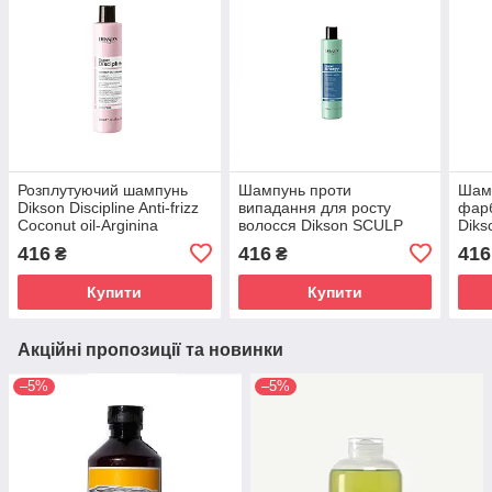
Розплутуючий шампунь
Шампунь проти
Шам
Dikson Discipline Anti-frizz
випадання для росту
фарб
Coconut oil-Arginina
волосся Dikson SCULP
Diks
DiksoPrime 300 мл
ENERGY DiksoPrime 300
hyal
416
416
416
₴
₴
мл
мл
Купити
Купити
Акційні пропозиції та новинки
–5%
–5%