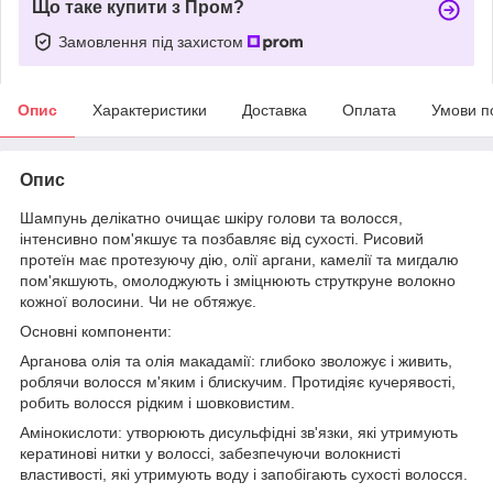
Що таке купити з Пром?
Замовлення під захистом
Опис
Характеристики
Доставка
Оплата
Умови п
Опис
Шампунь делікатно очищає шкіру голови та волосся,
інтенсивно пом'якшує та позбавляє від сухості. Рисовий
протеїн має протезуючу дію, олії аргани, камелії та мигдалю
пом'якшують, омолоджують і зміцнюють струткруне волокно
кожної волосини. Чи не обтяжує.
Основні компоненти:
Арганова олія та олія макадамії: глибоко зволожує і живить,
роблячи волосся м'яким і блискучим. Протидіяє кучерявості,
робить волосся рідким і шовковистим.
Амінокислоти: утворюють дисульфідні зв'язки, які утримують
кератинові нитки у волоссі, забезпечуючи волокнисті
властивості, які утримують воду і запобігають сухості волосся.