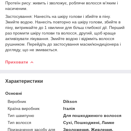
Протеїн рису: живить і зволожує, роблячи волосся м'яким і
насиченим.
Застосування: Нанесіть на шкіру голови і збийте в піну.
Змийте водою. Нанесіть повторно на шкіру голови, збийте в
піну, витримайте до 1 хвилини для більш глибокої дії. Перший
раз промити шкіру голови та волосся, другий, щоб краще
активізувати лікування. Змийте водою і відіжміть волосся
рушником. Перейдіть до застосування маски/кондиціонера і
догляду, що не змивається.
Приховати
Характеристики
Основні
Виробник
Dikson
Країна виробник
Італія
Тип шампуню
Для пошкодженого волосся
Тип волосся
Сухі, Пошкоджені, Ламке
Призначення засобу для
Зволоження, Живлення,