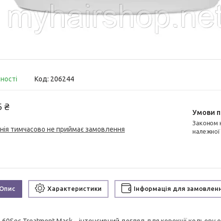
вності
Код:
206244
5 ₴
Законом не передбачено повернення та обмін даного товару
нія тимчасово не приймає замовлення
належної
Опис
Характеристики
Інформація для замовлен
R 60Sec Treatment Mask – інтенсивний догляд для корекції кольору 