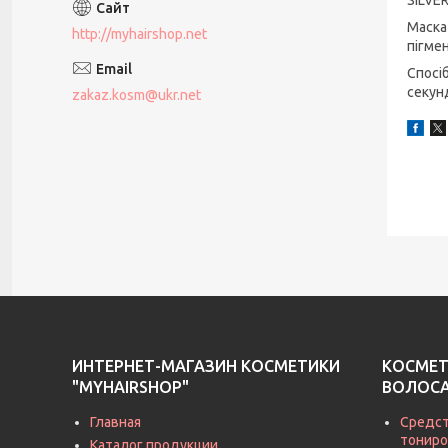
Маска
http://myhairshop.net
пігме
Спосі
секун
zakaz.kosm@ukr.net
ИНТЕРНЕТ-МАГАЗИН КОСМЕТИКИ
КОСМЕТ
"MYHAIRSHOP"
ВОЛОС
Главная
Средст
тониро
Каталог продукции