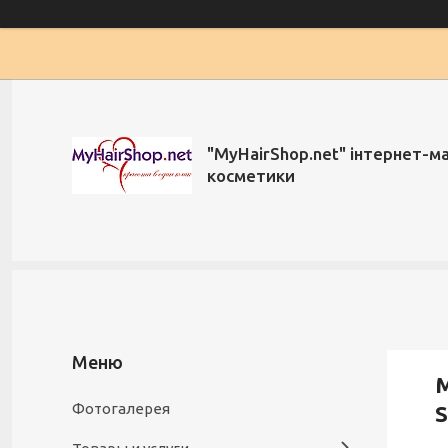
"MyHairShop.net" інтернет-м
косметики
М
Фотогалерея
S