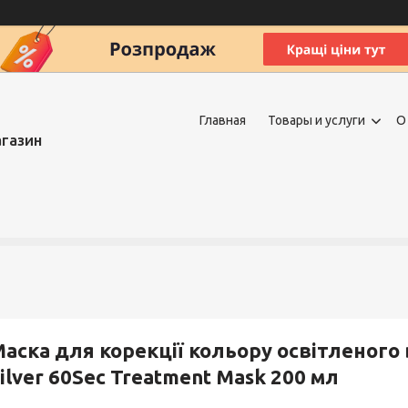
Главная
Товары и услуги
О
агазин
аска для корекції кольору освітленого 
ilver 60Sec Treatment Mask 200 мл