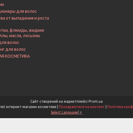
ни
ионеры для волос
ва от выпадения и роста
тки, флюиды, жидкие
ллы, масла, лосьоны
для волос
нг для волос
АЯ КОСМЕТИКА
Сайт створений на маркетплейсі
Prom.ua
MyHairShop.net інтернет-магазин косметики |
Поскаржитися на контент
|
Політика конф
Select Language
▼