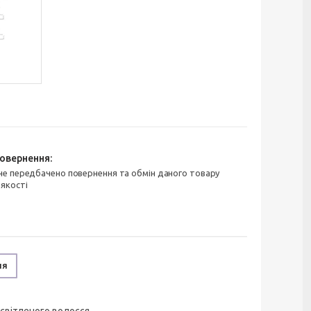
 якості
ня
освітленого волосся.