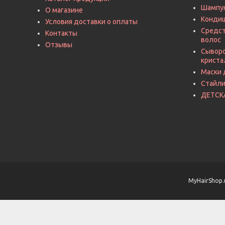
Шампу
О магазине
Кондиц
Условия доставки о оплаты
Средст
Контакты
волос
Отзывы
Сыворо
криста
Маски 
Стайли
ДЕТСК