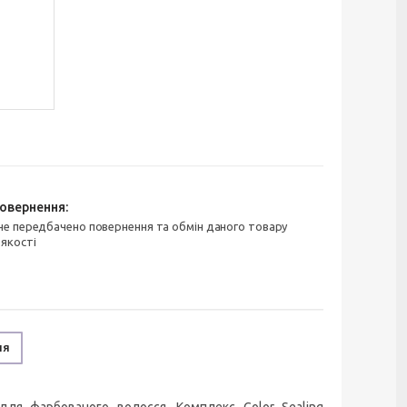
 якості
ня
я фарбованого волосся. Комплекс Color Sealing