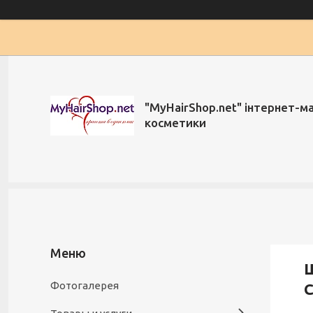
"MyHairShop.net" інтернет-м
косметики
Ш
Фотогалерея
C