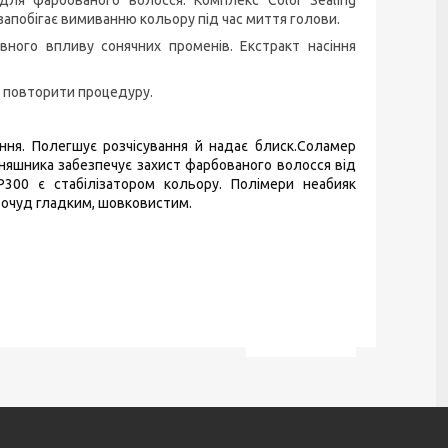
апобігає вимиванню кольору під час миття голови.
вного впливу сонячних променів. Екстракт насіння
та повторити процедуру.
ення. Полегшує розчісування й надає блиск.Соламер
соняшника забезпечує захист фарбованого волосся від
300 є стабілізатором кольору. Полімери неабияк
рочуд гладким, шовковистим.