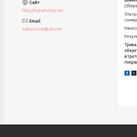
(Збер
http://myhairshop.net
Ультр
соняш
Нанос
zakaz.kosm@ukr.net
Резул
Трива
обері
втрат
покра