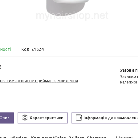
вності
Код:
21524
₴
Законом не передбачено повернення та обмін даного товару
нія тимчасово не приймає замовлення
належної
Опис
Характеристики
Інформація для замовлен
нь «Яскість Кольори»/Color Brilianz Shampoo
— Шампунь дл