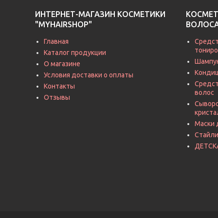
ИНТЕРНЕТ-МАГАЗИН КОСМЕТИКИ
КОСМЕТ
"MYHAIRSHOP"
ВОЛОС
Главная
Средст
тониро
Каталог продукции
Шампу
О магазине
Кондиц
Условия доставки о оплаты
Средст
Контакты
волос
Отзывы
Сыворо
криста
Маски 
Стайли
ДЕТСК