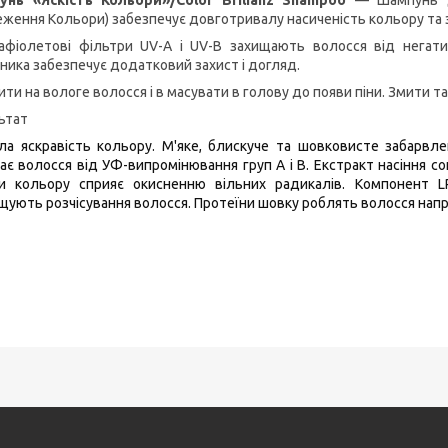
еження Кольори) забезпечує довготривалу насиченість кольору та з
афіолетові фільтри UV-A і UV-В захищають волосся від негати
ника забезпечує додатковий захист і догляд.
ити на вологе волосся і в масувати в голову до появи піни. Змити 
ьтат
ла яскравість кольору. М'яке, блискуче та шовковисте забарвл
гає волосся від УФ-випромінювання груп А і В. Екстракт насіння 
и кольору сприяє окисненню вільних радикалів. Компонент LP
щують розчісування волосся. Протеїни шовку роблять волосся нап