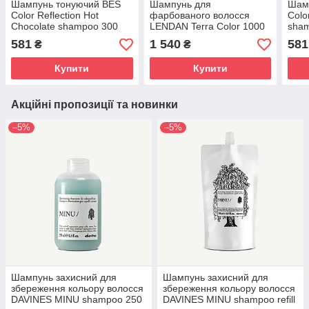
Шампунь тонуючий BES
Шампунь для
Шам
Color Reflection Hot
фарбованого волосся
Colo
Chocolate shampoo 300
LENDAN Terra Color 1000
sha
мл
мл
581
1 540
581
₴
₴
Купити
Купити
Акційні пропозиції та новинки
–5%
–5%
Шампунь захисний для
Шампунь захисний для
збереження кольору волосся
збереження кольору волосся
DAVINES MINU shampoo 250
DAVINES MINU shampoo refill