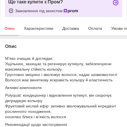
Що таке купити з Пром?
Замовлення під захистом
Опис
Характеристики
Доставка
Оплата
Умови п
Опис
М'яко очищає й доглядає.
Ущільнює, захищає та регенерує кутикулу, забезпечуючи
максимальну стійкість кольору.
Ґрунтовно зміцнює і зволожує волосся, надає шовковистості.
Волосся має виняткову яскравість кольору й еластичність
Активні компоненти
Polyquat: кондиціонер і відновлення кутикул, він скорочує
деградацію кольору.
Фруктовий кислий ефір: активно зволожувальний інгредієнт
рослинного походження,
посилює блиск і м'якість волосся
Рекомендації щодо застосування