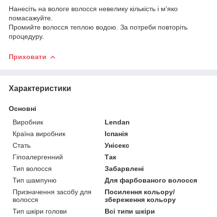
Нанесіть на вологе волосся невелику кількість і м'яко
помасажуйте.
Промийте волосся теплою водою. За потреби повторіть
процедуру.
Приховати
Характеристики
Основні
Виробник
Lendan
Країна виробник
Іспанія
Стать
Унісекс
Гіпоалергенний
Так
Тип волосся
Забарвлені
Тип шампуню
Для фарбованого волосся
Призначення засобу для
Посилення кольору/
волосся
збереження кольору
Тип шкіри голови
Всі типи шкіри