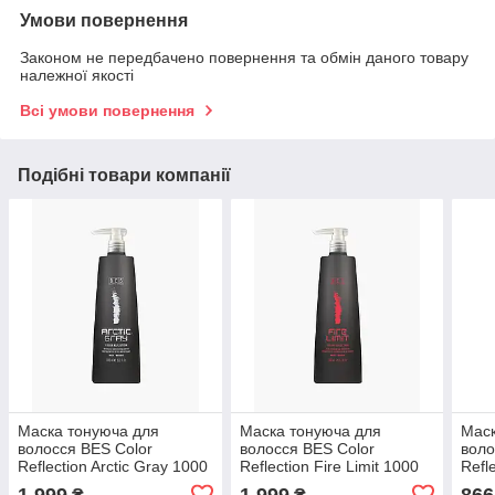
Умови повернення
Законом не передбачено повернення та обмін даного товару
належної якості
Всі умови повернення
Подібні товари компанії
Маска тонуюча для
Маска тонуюча для
Маск
волосся BES Color
волосся BES Color
воло
Reflection Arctic Gray 1000
Reflection Fire Limit 1000
Refl
мл
мл
1 999
1 999
866