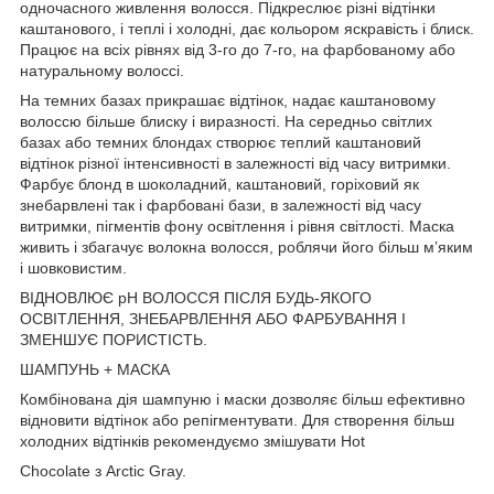
одночасного живлення волосся. Підкреслює різні відтінки
каштанового, і теплі і холодні, дає кольором яскравість і блиск.
Працює на всіх рівнях від 3-го до 7-го, на фарбованому або
натуральному волоссі.
На темних базах прикрашає відтінок, надає каштановому
волоссю більше блиску і виразності. На середньо світлих
базах або темних блондах створює теплий каштановий
відтінок різної інтенсивності в залежності від часу витримки.
Фарбує блонд в шоколадний, каштановий, горіховий як
знебарвлені так і фарбовані бази, в залежності від часу
витримки, пігментів фону освітлення і рівня світлості. Маска
живить і збагачує волокна волосся, роблячи його більш м’яким
і шовковистим.
ВІДНОВЛЮЄ pH ВОЛОССЯ ПІСЛЯ БУДЬ-ЯКОГО
ОСВІТЛЕННЯ, ЗНЕБАРВЛЕННЯ АБО ФАРБУВАННЯ І
ЗМЕНШУЄ ПОРИСТІСТЬ.
ШАМПУНЬ + МАСКА
Комбінована дія шампуню і маски дозволяє більш ефективно
відновити відтінок або репігментувати. Для створення більш
холодних відтінків рекомендуємо змішувати Hot
Chocolate з Arctic Gray.