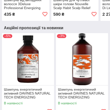
волосся 3Deluxe
шкіри голови Nouvelle
вол
Professional Energizing
Scalp Habit Scalp Relief
Di L
Shampoo 250 мл
Shampoo 250 мл
Ener
435
590
2 2
₴
₴
100
Акційні пропозиції та новинки
–5%
–3%
Шампунь енергетичний
Шампунь енергетичний
активний DAVINES NATURAL
активний DAVINES NATURAL
TECH ENERGIZING
TECH ENERGIZING
SHAMPOO 250 мл
SHAMPOO 1000 мл
В наявності
В наявності