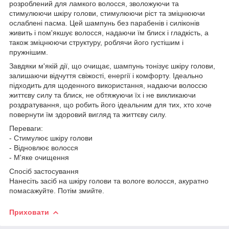
розроблений для ламкого волосся, зволожуючи та
стимулюючи шкіру голови, стимулюючи ріст та зміцнюючи
ослаблені пасма. Цей шампунь без парабенів і силіконів
живить і пом'якшує волосся, надаючи їм блиск і гладкість, а
також зміцнюючи структуру, роблячи його густішим і
пружнішим.
Завдяки м'якій дії, що очищає, шампунь тонізує шкіру голови,
залишаючи відчуття свіжості, енергії і комфорту. Ідеально
підходить для щоденного використання, надаючи волоссю
життєву силу та блиск, не обтяжуючи їх і не викликаючи
роздратування, що робить його ідеальним для тих, хто хоче
повернути їм здоровий вигляд та життєву силу.
Переваги:
- Стимулює шкіру голови
- Відновлює волосся
- М'яке очищення
Спосіб застосування
Нанесіть засіб на шкіру голови та вологе волосся, акуратно
помасажуйте. Потім змийте.
Приховати