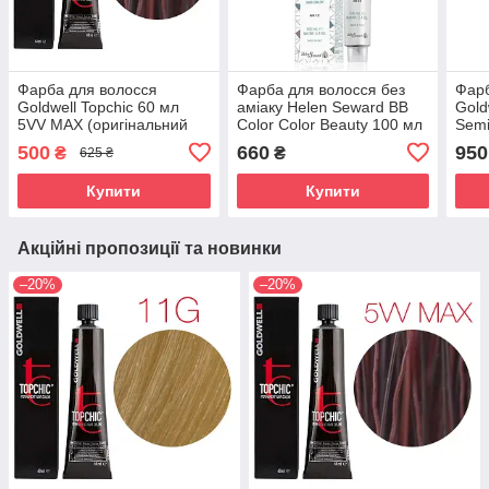
Фарба для волосся
Фарба для волосся без
Фарб
Goldwell Topchic 60 мл
аміаку Helen Seward BB
Gold
5VV MAX (оригінальний
Color Color Beauty 100 мл
Semi
фіолетовий)
Oxyd
500
660
950
₴
₴
625 ₴
Купити
Купити
Акційні пропозиції та новинки
–20%
–20%