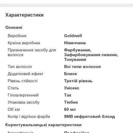
Характеристики
Основні
Виробник
Goldwell
Країна виробник
Німеччина
Призначення засобу для
Фарбування,
волосся
Зафарбовування сивини,
Тонування
Тип волосся
Всі типи волосся
Додатковий ефект
Блиск
Рівень стійкості
Третій рівень
Стать
Унісекс
Гіпоалергенний
Так
Упаковка засобу
Тюбик
Об`єм
60 мл
Колір і відтінок фарби
9MB нефритовий блонд
Користувальницькі характеристики
Класифікація
Професійна