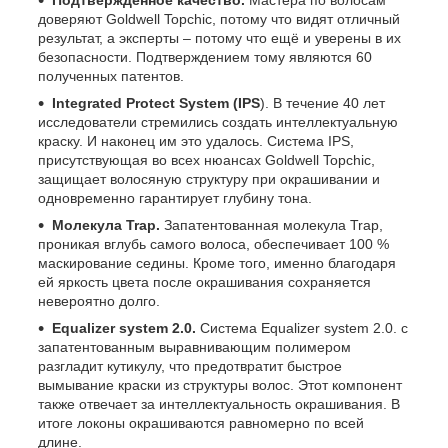
доверяют Goldwell Topchic, потому что видят отличный
результат, а эксперты – потому что ещё и уверены в их
безопасности. Подтверждением тому являются 60
полученных патентов.
Integrated Protect System (IPS
). В течение 40 лет
исследователи стремились создать интеллектуальную
краску. И наконец им это удалось. Система IPS,
присутствующая во всех нюансах Goldwell Topchic,
защищает волосяную структуру при окрашивании и
одновременно гарантирует глубину тона.
Молекула Trap.
Запатентованная молекула Trap,
проникая вглубь самого волоса, обеспечивает 100 %
маскирование седины. Кроме того, именно благодаря
ей яркость цвета после окрашивания сохраняется
невероятно долго.
Equalizer system 2.0.
Система Equalizer system 2.0. с
запатентованным выравнивающим полимером
разгладит кутикулу, что предотвратит быстрое
вымывание краски из структуры волос. Этот компонент
также отвечает за интеллектуальность окрашивания. В
итоге локоны окрашиваются равномерно по всей
длине.