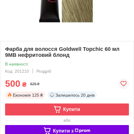
Фарба для волосся Goldwell Topchic 60 мл
9MB нефритовий блонд
В наявності
Код: 201210
Роздріб
500
₴
625 ₴
Економія
125 ₴
Залишилось
20 днів
Купити
або
Купити з