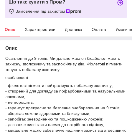
Що таке купити з Пром?
Замовлення під захистом
Опис
Характеристики
Доставка
Оплата
Умови п
Опис
Освітлення до 9 тонів. Мигдальне масло і бісаболол мають
захисну, зволожуючу та заспокійливу дію. Фіолетові пігменти
тонують небажану жовтизну.
особливості:
- фіолетові пігменти нейтралізують небажану жовтизну;
- створений для догляду за пофарбованими та натуральними
локонами;
- не порошить;
- гарантує прекрасне та безпечне знебарвлення на 9 тонів;
- зберігає локони здоровими та блискучими;
- запобігає зневодненню та пошкодженню локонів;
- дозволяє висвітлити пасма до потрібного відтінку;
- мигдальне масло забезпечує надійний захист від агресивних