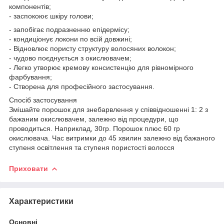
компонентів;
- заспокоює шкіру голови;
- запобігає подразненню епідермісу;
- кондиціонує локони по всій довжині;
- Відновлює пористу структуру волосяних волокон;
- чудово поєднується з окислювачем;
- Легко утворює кремову консистенцію для рівномірного
фарбування;
- Створена для професійного застосування.
Спосіб застосування
Змішайте порошок для знебарвлення у співвідношенні 1: 2 з
бажаним окислювачем, залежно від процедури, що
проводиться. Наприклад, 30гр. Порошок плюс 60 гр
окислювача. Час витримки до 45 хвилин залежно від бажаного
ступеня освітлення та ступеня пористості волосся
Приховати
Характеристики
Основні