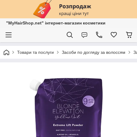
"MyHairShop.net" інтернет-магазин косметики
Товари та послуги
Засоби по догляду за волоссям
З