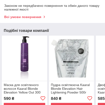
Законом не передбачено повернення та обмін даного товару
належної якості
Всі умови повернення
Подібні товари компанії
Маска для освітленого
Пудра освітлююча Kaaral
Двоф
волосся Kaaral Blonde
Blonde Elevation Hair
осві
Elevation Yellow Out 300
Lightening Powder 500г
Kaar
мл
Yell
590
840
585
₴
₴
мл