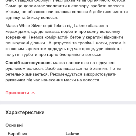
Саме це допомагає зволожити шевелюру, зробити волосся
м'яким, не обважнюючи волокна волосся й добитися чистоти
відтінку та блиску волосся.
Маска White Silver серії Teknia від Lakme збагачена
керамідами, що допомагає подбати про кожну волосинку
зсередини і немов комірчастий бетон у кератині відновити
пошкоджені ділянки. А цитрусові та тропічні нотки, разом із
квітковим ароматом додадуть під час процедури ніжність і
почуття турботи про гарне блондинісне волосся.
Спосіб застосування:
маска наноситься на підсушені
рушником волосся. Засіб залишається на 5 хвилин. Потім
ретельно змивається. Рекомендується використовувати
рукавички під час нанесення маски на волосся.
Приховати
Характеристики
Основні
Виробник
Lakme