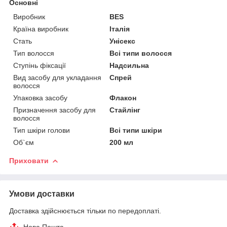
Основні
Виробник
BES
Країна виробник
Італія
Стать
Унісекс
Тип волосся
Всі типи волосся
Ступінь фіксації
Надсильна
Вид засобу для укладання
Спрей
волосся
Упаковка засобу
Флакон
Призначення засобу для
Стайлінг
волосся
Тип шкіри голови
Всі типи шкіри
Об`єм
200 мл
Приховати
Умови доставки
Доставка здійснюється тільки по передоплаті.
Нова Пошта