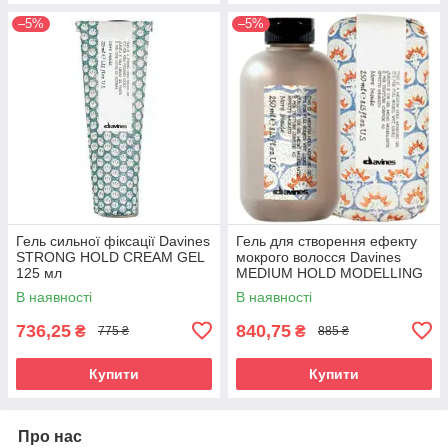
–5%
–5%
Гель сильної фіксації Davines
Гель для створення ефекту
STRONG HOLD CREAM GEL
мокрого волосся Davines
125 мл
MEDIUM HOLD MODELLING
GEL 250 мл
В наявності
В наявності
736,25
840,75
₴
₴
775 ₴
885 ₴
Купити
Купити
Про нас