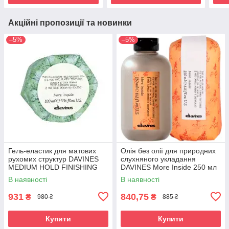
Акційні пропозиції та новинки
–5%
–5%
Гель-еластик для матових
Олія без олії для природних
рухомих структур DAVINES
слухняного укладання
MEDIUM HOLD FINISHING
DAVINES More Inside 250 мл
GUM 75 мл
В наявності
В наявності
931
840,75
₴
₴
980 ₴
885 ₴
Купити
Купити