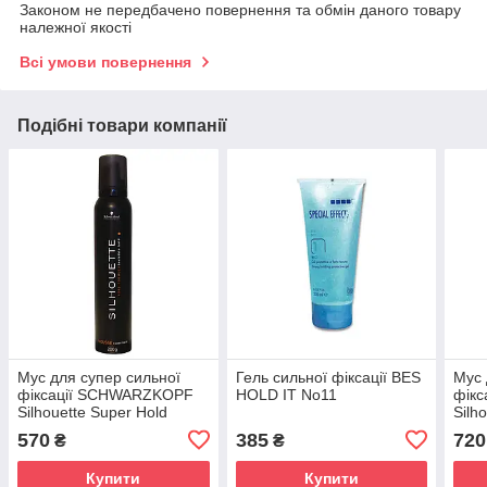
Законом не передбачено повернення та обмін даного товару
належної якості
Всі умови повернення
Подібні товари компанії
Мус для супер сильної
Гель сильної фіксації BES
Мус 
фіксації SCHWARZKOPF
HOLD IT No11
фік
Silhouette Super Hold
Silh
Mousse 200 мл
Mou
570
385
720
₴
₴
Купити
Купити