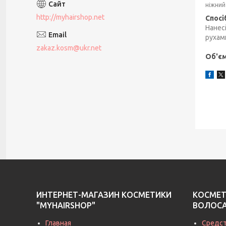
ніжний
http://myhairshop.net
Спосі
Нанесі
рухам
zakaz.kosm@ukr.net
Об'єм
ИНТЕРНЕТ-МАГАЗИН КОСМЕТИКИ
КОСМЕТ
"MYHAIRSHOP"
ВОЛОС
Главная
Средст