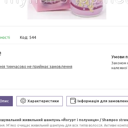
вності
Код:
544
₴
Законом не передбачено повернення та обмін даного товару
нія тимчасово не приймає замовлення
належної
Опис
Характеристики
Інформація для замовлен
кшувальний живильний шампунь «Йогурт і полуниця» / Shampoo straw
ня. М'яко очищає живильний шампунь для всіх типів волосся. Активні компо