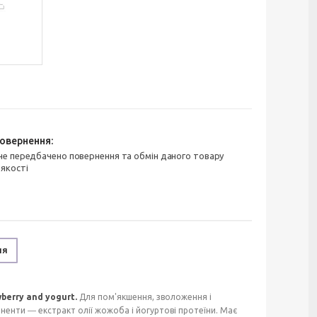
 якості
ня
berry and yogurt.
Для пом'якшення, зволоження і
ненти ― екстракт олії жожоба і йогуртові протеїни. Має