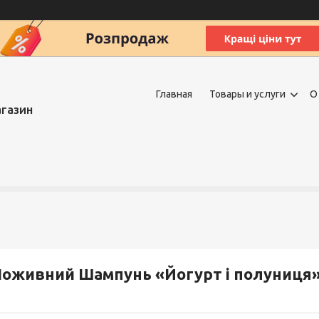
Главная
Товары и услуги
О
агазин
оживний Шампунь «Йогурт і полуниця»