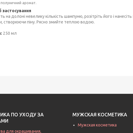
 полуничний аромат.
б застосування
ть на долоні невелику кількість шампуню, розітріть його і нанесіт
и, створюючи піну. Рясно змийте теплою водою.
:
250 мл
ИКА ПО УХОДУ ЗА
МУЖСКАЯ КОСМЕТИКА
АМИ
Мужская косметика
ва для окрашивания,