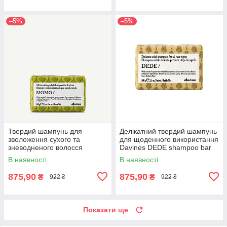
–5%
–5%
Твердий шампунь для
Делікатний твердий шампунь
зволоження сухого та
для щоденного використання
зневодненого волосся
Davines DEDE shampoo bar
Davines MOMO shampoo bar
100 мл
В наявності
В наявності
100 мл
875,90
875,90
₴
₴
922 ₴
922 ₴
Показати ще