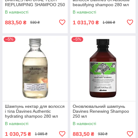
REPLUMPING SHAMPOO 250
beautifying shampoo 280 мл
мл
В наявності
В наявності
883,50
1 031,70
₴
₴
930 ₴
1 086 ₴
–5%
–5%
Шампунь нектар для волосся
Оновлювальний шампунь
і тіла Davines Authentic
Davines Renewing Shampoo
hydrating shampoo 280 мл
250 мл
В наявності
В наявності
1 030,75
883,50
₴
₴
1 085 ₴
930 ₴