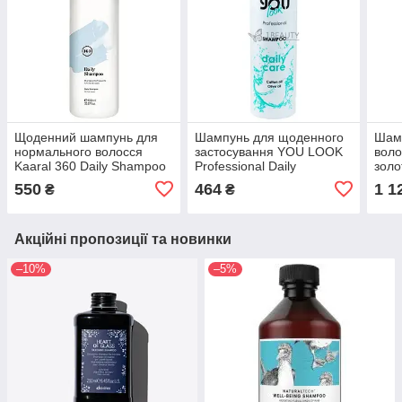
Щоденний шампунь для
Шампунь для щоденного
Шамп
нормального волосся
застосування YOU LOOK
воло
Kaaral 360 Daily Shampoo
Professional Daily
золо
1000 ml
Shampoo 1000 мл
Curl
550
464
1 1
₴
₴
мл
Акційні пропозиції та новинки
–10%
–5%