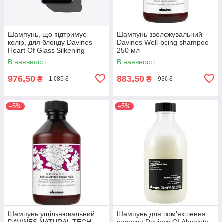
Шампунь, що підтримує
Шампунь зволожувальний
колір, для блонду Davines
Davines Well-being shampoo
Heart Of Glass Silkening
250 мл
Shampoo 250 мл
В наявності
В наявності
976,50
883,50
₴
₴
1 085 ₴
930 ₴
–5%
–5%
Шампунь ущільнювальний
Шампунь для пом'якшення
DAVINES NATURAL TECH
волосся Davines OI Absolute