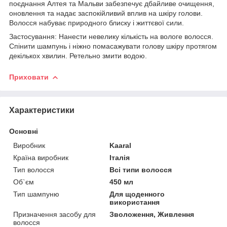
поєднання Алтея та Мальви забезпечує дбайливе очищення,
оновлення та надає заспокійливий вплив на шкіру голови.
Волосся набуває природного блиску і життєвої сили.
Застосування: Нанести невелику кількість на вологе волосся.
Спінити шампунь і ніжно помасажувати голову шкіру протягом
декількох хвилин. Ретельно змити водою.
Приховати
Характеристики
Основні
Виробник
Kaaral
Країна виробник
Італія
Тип волосся
Всі типи волосся
Об`єм
450 мл
Тип шампуню
Для щоденного
використання
Призначення засобу для
Зволоження, Живлення
волосся