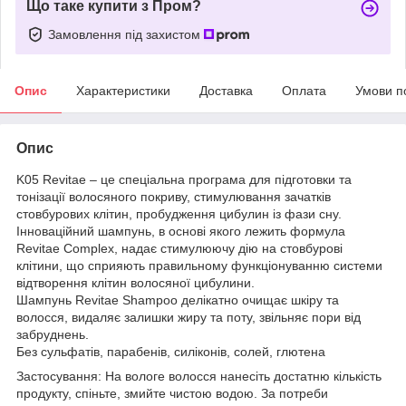
Що таке купити з Пром?
Замовлення під захистом
Опис
Характеристики
Доставка
Оплата
Умови п
Опис
K05 Revitae – це спеціальна програма для підготовки та
тонізації волосяного покриву, стимулювання зачатків
стовбурових клітин, пробудження цибулин із фази сну.
Інноваційний шампунь, в основі якого лежить формула
Revitae Complex, надає стимулюючу дію на стовбурові
клітини, що сприяють правильному функціонуванню системи
відтворення клітин волосяної цибулини.
Шампунь Revitae Shampoo делікатно очищає шкіру та
волосся, видаляє залишки жиру та поту, звільняє пори від
забруднень.
Без сульфатів, парабенів, силіконів, солей, глютена
Застосування: На вологе волосся нанесіть достатню кількість
продукту, спіньте, змийте чистою водою. За потреби