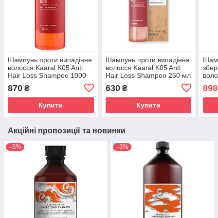
Шампунь проти випадіння
Шампунь проти випадіння
Шамп
волосся Kaaral K05 Anti
волосся Kaaral K05 Anti
збер
Hair Loss Shampoo 1000
Hair Loss Shampoo 250 мл
вол
мл
sha
870
630
898
₴
₴
Купити
Купити
Акційні пропозиції та новинки
–5%
–3%