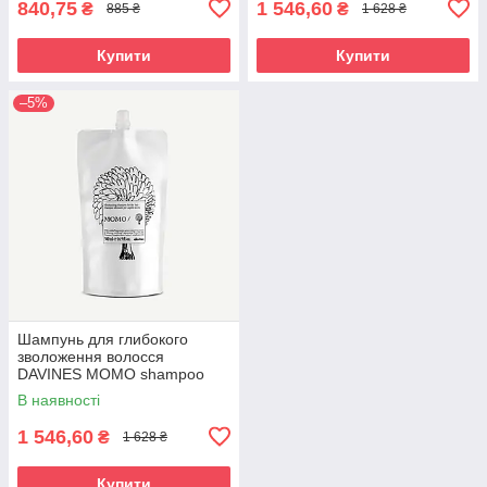
840,75
1 546,60
₴
₴
885 ₴
1 628 ₴
Купити
Купити
–5%
Шампунь для глибокого
зволоження волосся
DAVINES MOMO shampoo
refill 500 мл
В наявності
1 546,60
₴
1 628 ₴
Купити