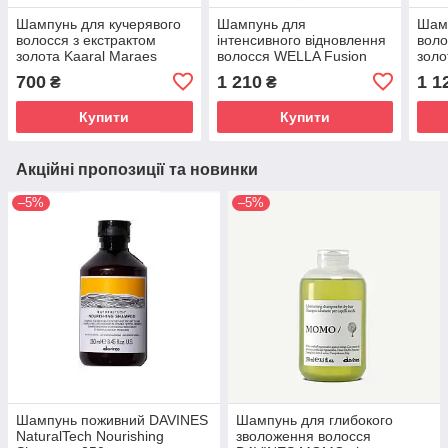
Шампунь для кучерявого
Шампунь для
Шамп
волосся з екстрактом
інтенсивного відновлення
воло
золота Kaaral Maraes
волосся WELLA Fusion
золо
Curly Care Shampoo 500
Intensive Restoring
Curl
700
1 210
1 1
₴
₴
мл
Shampoo 500 мл
мл
Купити
Купити
Акційні пропозиції та новинки
–5%
–5%
Шампунь поживний DAVINES
Шампунь для глибокого
NaturalTech Nourishing
зволоження волосся