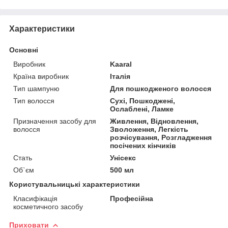
Характеристики
Основні
Виробник
Kaaral
Країна виробник
Італія
Тип шампуню
Для пошкодженого волосся
Тип волосся
Сухі, Пошкоджені,
Ослаблені, Ламке
Призначення засобу для
Живлення, Відновлення,
волосся
Зволоження, Легкість
розчісування, Розгладження
посічених кінчиків
Стать
Унісекс
Об`єм
500 мл
Користувальницькі характеристики
Класифікація
Професійна
косметичного засобу
Приховати