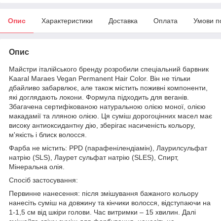
Опис
Характеристики
Доставка
Оплата
Умови п
Опис
Майстри італійського бренду розробили спеціальний барвник
Kaaral Maraes Vegan Permanent Hair Color. Він не тільки
дбайливо забарвлює, але також містить поживні компоненти,
які доглядають локони. Формула підходить для веганів.
Збагачена сертифікованою натуральною олією моної, олією
макадамії та лляною олією. Ця суміш дорогоцінних масел має
високу антиоксидантну дію, зберігає насиченість кольору,
м'якість і блиск волосся.
Фарба не містить: PPD (парафенілендіамін), Лаурилсульфат
натрію (SLS), Лаурет сульфат натрію (SLES), Спирт,
Мінеральна олія.
Спосіб застосування:
Первинне нанесення: після змішування бажаного кольору
нанесіть суміш на довжину та кінчики волосся, відступаючи на
1-1,5 см від шкіри голови. Час витримки – 15 хвилин. Далі