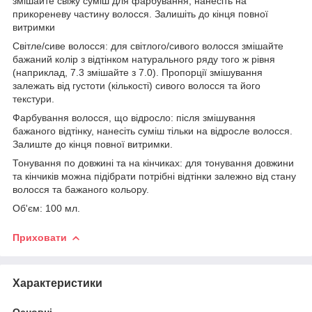
змішайте свіжу суміш для фарбування, нанесіть на
прикореневу частину волосся. Залишіть до кінця повної
витримки
Світле/сиве волосся: для світлого/сивого волосся змішайте
бажаний колір з відтінком натурального ряду того ж рівня
(наприклад, 7.3 змішайте з 7.0). Пропорції змішування
залежать від густоти (кількості) сивого волосся та його
текстури.
Фарбування волосся, що відросло: після змішування
бажаного відтінку, нанесіть суміш тільки на відросле волосся.
Залиште до кінця повної витримки.
Тонування по довжині та на кінчиках: для тонування довжини
та кінчиків можна підібрати потрібні відтінки залежно від стану
волосся та бажаного кольору.
Об'єм: 100 мл.
Приховати
Характеристики
Основні