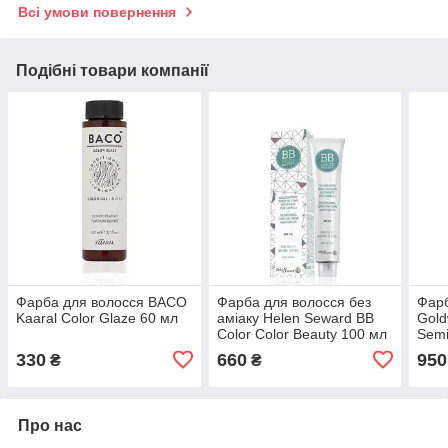
Всі умови повернення
Подібні товари компанії
Фарба для волосся BACO
Фарба для волосся без
Фарб
Kaaral Color Glaze 60 мл
аміаку Helen Seward BB
Gold
Color Color Beauty 100 мл
Semi
Oxyd
330
660
950
₴
₴
Про нас