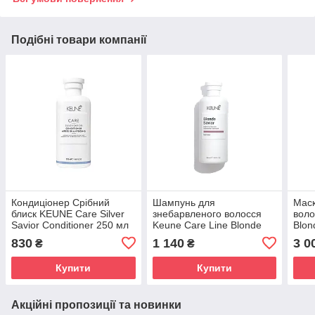
Подібні товари компанії
Кондиціонер Срібний
Шампунь для
Маск
блиск KEUNE Care Silver
знебарвленого волосся
воло
Savior Conditioner 250 мл
Keune Care Line Blonde
Blon
Savior Shampoo 300 мл
830
1 140
3 0
₴
₴
Купити
Купити
Акційні пропозиції та новинки