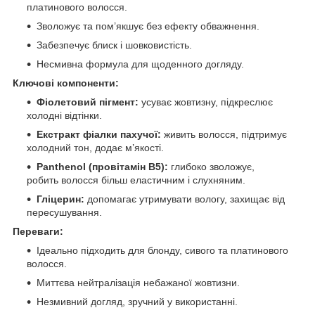
платинового волосся.
Зволожує та пом’якшує без ефекту обважнення.
Забезпечує блиск і шовковистість.
Несмивна формула для щоденного догляду.
Ключові компоненти:
Фіолетовий пігмент:
усуває жовтизну, підкреслює
холодні відтінки.
Екстракт фіалки пахучої:
живить волосся, підтримує
холодний тон, додає м’якості.
Panthenol (провітамін B5):
глибоко зволожує,
робить волосся більш еластичним і слухняним.
Гліцерин:
допомагає утримувати вологу, захищає від
пересушування.
Переваги:
Ідеально підходить для блонду, сивого та платинового
волосся.
Миттєва нейтралізація небажаної жовтизни.
Незмивний догляд, зручний у використанні.