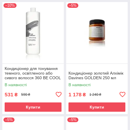
–10%
–5%
Кондиціонер для тонування
темного, освітленого або
Кондиціонер золотий Алхімік
сивого волосся 360 BE COOL
Davines GOLDEN 250 мл
1000 мл
В наявності
В наявності
531
1 178
₴
₴
590 ₴
1 240 ₴
Купити
Купити
–5%
–5%