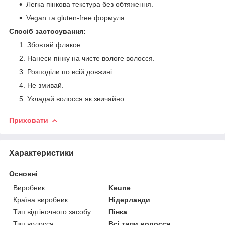
Легка пінкова текстура без обтяження.
Vegan та gluten-free формула.
Спосіб застосування:
Збовтай флакон.
Нанеси пінку на чисте вологе волосся.
Розподіли по всій довжині.
Не змивай.
Укладай волосся як звичайно.
Приховати
Характеристики
Основні
Виробник
Keune
Країна виробник
Нідерланди
Тип відтіночного засобу
Пінка
Тип волосся
Всі типи волосся