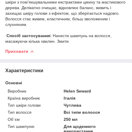
шкіри з пом'якшувальними екстрактами цмину та мастикового
дерева. Делікатно очищає, відновлює баланс, живить і
захищає шкіру голови з ефектом, що зберігається надовго.
Волосся стає живим, еластичним, більш зволоженим і
слухняним.
Спосіб застосування:
Нанести шампунь на волосся,
масажуючи кілька хвилин. Змити.
Приховати
Характеристики
Основні
Виробник
Helen Seward
Країна виробник
Італія
Тип шкіри голови
Чутлива
Тип волосся
Всі типи волосся
Об`єм
250 мл
Тип шампуню
Для щоденного
використання