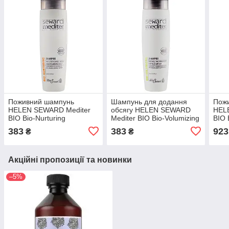
Поживний шампунь
Шампунь для додання
Пож
HELEN SEWARD Mediter
обсягу HELEN SEWARD
HEL
BIO Bio-Nurturing
Mediter BIO Bio-Volumizing
BIO 
Shampoo 250 мл
Shampoo 1000 мл
Sha
383
383
923
₴
₴
Акційні пропозиції та новинки
–5%