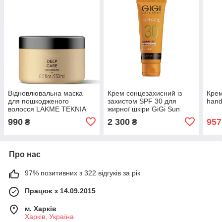
Відновлювальна маска
Крем сонцезахисний із
Крем
для пошкодженого
захистом SPF 30 для
hand
волосся LAKME TEKNIA
жирної шкіри GiGi Sun
DEEP CARE TREATMENT
Care Daily Protector SPF
990
2 300
957
₴
₴
250 мл
30 75 мл
Про нас
97% позитивних з 322 відгуків за рік
Працює з 14.09.2015
м. Харків
Харків, Україна