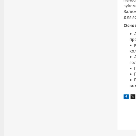
Нанес
зубом
Залеж
для я
Основ
пр
кол
го
во