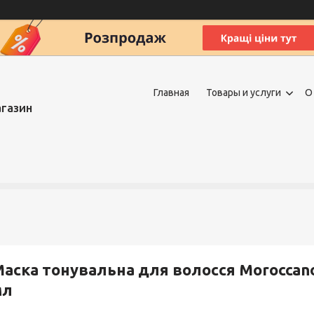
Главная
Товары и услуги
О
агазин
аска тонувальна для волосся Moroccanoi
мл