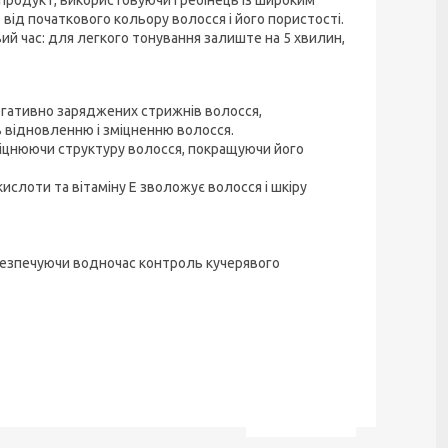
 продукт, використовуючи гребінець із широким
від початкового кольору волосся і його пористості.
ий час: для легкого тонування залиште на 5 хвилин,
егативно заряджених стрижнів волосся,
ь відновленню і зміцненню волосся.
міцнюючи структуру волосся, покращуючи його
кислоти та вітаміну Е зволожує волосся і шкіру
безпечуючи водночас контроль кучерявого