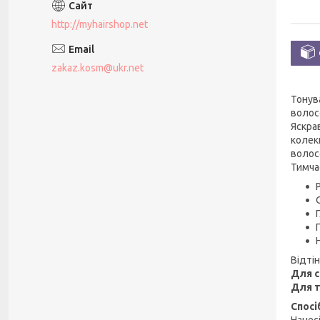
http://myhairshop.net
zakaz.kosm@ukr.net
Тонув
волос
Яскра
колек
волосс
Тимча
Відті
Для с
Для 
Спосі