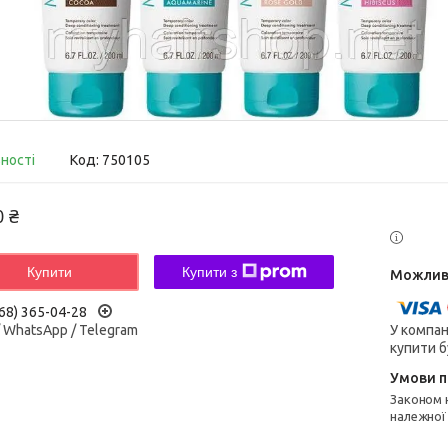
вності
Код:
750105
0 ₴
Купити
Купити з
68) 365-04-28
У компан
/ WhatsApp / Telegram
купити б
Законом не передбачено повернення та обмін даного товару
належної