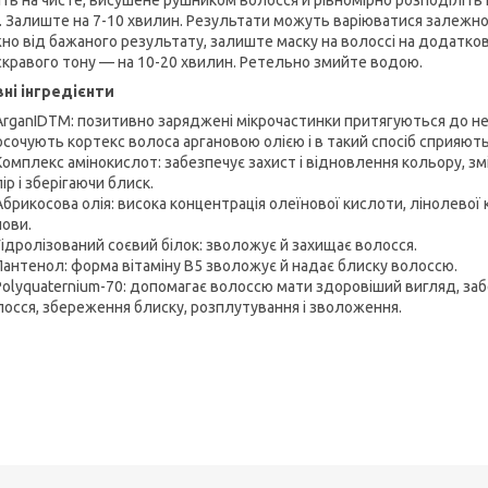
іть на чисте, висушене рушником волосся й рівномірно розподіліть
. Залиште на 7-10 хвилин. Результати можуть варіюватися залежно 
но від бажаного результату, залиште маску на волоссі на додатков
скравого тону — на 10-20 хвилин. Ретельно змийте водою.
ні інгредієнти
ArganIDTM: позитивно заряджені мікрочастинки притягуються до н
осочують кортекс волоса аргановою олією і в такий спосіб сприяют
Комплекс амінокислот: забезпечує захист і відновлення кольору, з
ір і зберігаючи блиск.
Абрикосова олія: висока концентрація олеїнової кислоти, лінолевої 
лови.
Гідролізований соєвий білок: зволожує й захищає волосся.
Пантенол: форма вітаміну В5 зволожує й надає блиску волоссю.
Polyquaternium-70: допомагає волоссю мати здоровіший вигляд, за
лосся, збереження блиску, розплутування і зволоження.