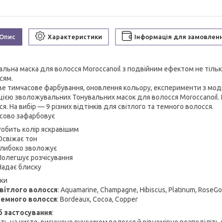
Опис
Характеристики
Інформація для замовлен
альна маска для волосся Moroccanoil з подвійним ефектом не тільк
сям.
ве тимчасове фарбування, оновлення кольору, експерименти з мод
цією зволожувальних Тонувальних масок для волосся Moroccanoil. 
я. На вибір — 9 різних відтінків для світлого та темного волосся.
сово зафарбовує
Робить колір яскравішим
Освіжає тон
Глибоко зволожує
Полегшує розчісування
Надає блиску
нки
вітлого волосся
: Aquamarine, Champagne, Hibiscus, Platinum, RoseGo
темного волосся
: Bordeaux, Cocoa, Copper
б застосування
: