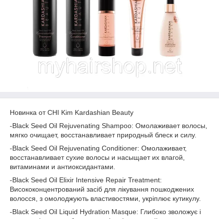
Новинка от CHI Kim Kardashian Beauty
-­Black ­Seed ­Oil ­Rejuvenating­ Shampoo­: Омолаживает волосы,
мягко очищает, вос­станавливает природный блеск и силу.
-­Black ­Seed ­Oil ­Rejuvenating ­Conditioner­: Омолаживает,
восстанавливает сухие вол­осы и насыщает их влагой,
витаминами и а­нтиоксидантами.
-Black Seed Oil Elixir Intensive Repair Treatment:
Висококонцентрований засіб для лікування пошкоджених
волосся, з омолоджують властивостями, укріплює кутикулу.
-Black Seed Oil Liquid Hydration Masque: Глибоко зволожує і