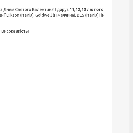
 з Днем Святого Валентина! І дарує
11,12,13 лютого
 Dikson (Італія), Goldwell (Німеччина), BES (Італія) і ін
 Висока якість!