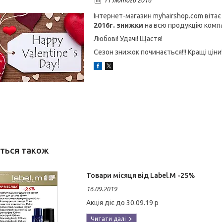
11 лютого 2016
Інтернет-магазин myhairshop.com вітає
2016г. знижки
на всю продукцію компанії
Любові! Удачі! Щастя!
Сезон знижок починається!!! Кращі ціни!
Товари місяця від Label.M -25%
16.09.2019
Акція діє до 30.09.19 р