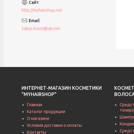
http://myhairshop.net
zakaz.kosm@ukr.net
ИНТЕРНЕТ-МАГАЗИН КОСМЕТИКИ
КОСМЕТ
"MYHAIRSHOP"
ВОЛОС
Главная
Средст
тониро
Каталог продукции
Шампу
О магазине
Кондиц
Условия доставки о оплаты
Средст
Контакты