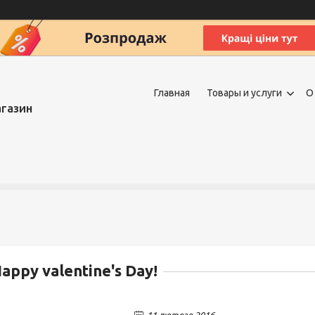
Главная
Товары и услуги
О
агазин
appy valentine's Day!