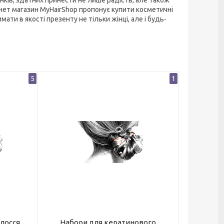
ів, здатних принести не лише радість, але також
рнет магазин MyHairShop пропонує купити косметичні
ати в якості презенту не тільки жінці, але і будь-
5
1
лосся
Набори для кератинового