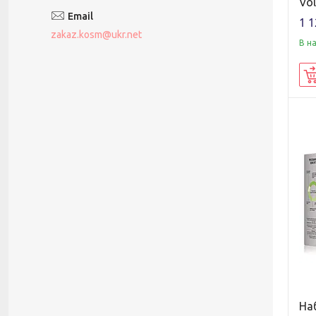
Vo
1 1
zakaz.kosm@ukr.net
В н
На