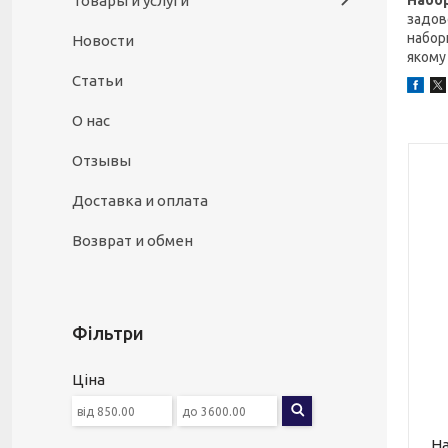
Товары и услуги
Набор
задов
набори
Новости
якому 
Статьи
О нас
Отзывы
Доставка и оплата
Возврат и обмен
Фільтри
Ціна
На