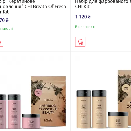
бір "Кератинове
Набір для фарбованого 
новлення" CHI Breath Of Fresh
CHI Kit
r Kit
1 120 ₴
70 ₴
В наявності
аявності
Купити
Купити