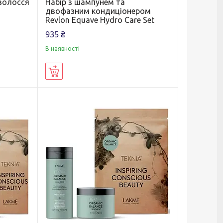
волосся
Набір з шампунем та
двофазним кондиціонером
Revlon Equave Hydro Care Set
935 ₴
В наявності
Купити