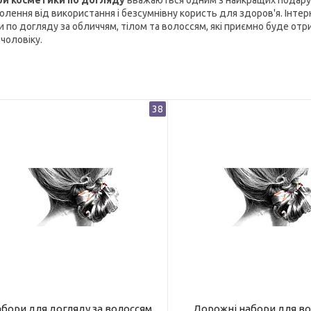
и косметики по догляду
вважаються одним з найкращих подарунк
олення від використання і безсумнівну користь для здоров'я. Інте
 по догляду за обличчям, тілом та волоссям, які приємно буде отрим
чоловіку.
38
бори для догляду за волоссям
Дорожні набори для во