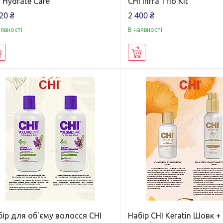
 Hydrate Care
CHI Infra Trio Kit
20 ₴
2 400 ₴
аявності
В наявності
Купити
Купити
ір для об'єму волосся CHI
Набір CHI Keratin Шовк +