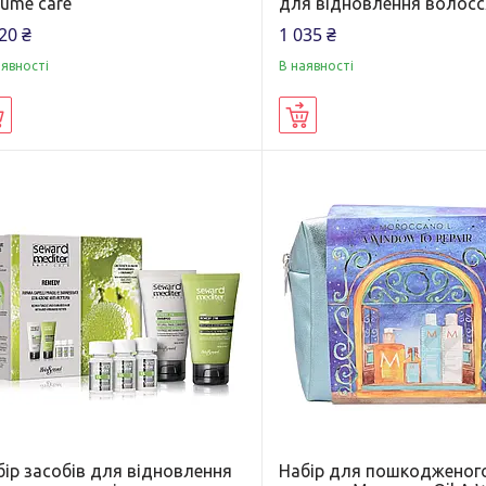
lume care
для відновлення волосс
20 ₴
1 035 ₴
аявності
В наявності
Купити
Купити
бір засобів для відновлення
Набір для пошкодженог