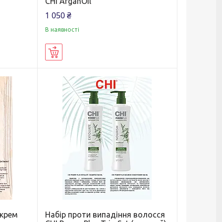
CHI ArganOil
1 050 ₴
В наявності
Купити
 крем
Набір проти випадіння волосся