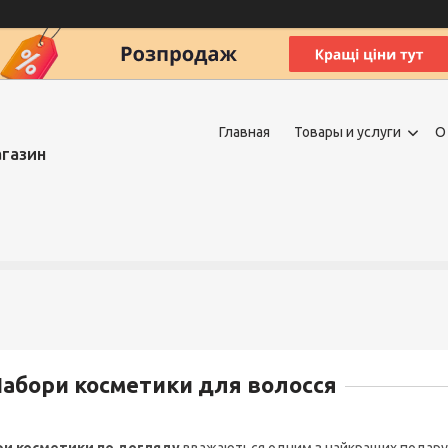
Главная
Товары и услуги
О
агазин
абори косметики для волосся