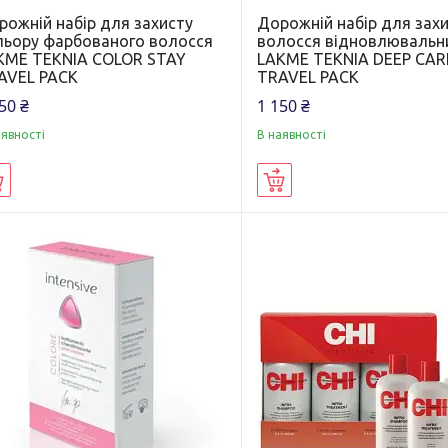
рожній набір для захисту
Дорожній набір для зах
льору фарбованого волосся
волосся відновлювальн
KME TEKNIA COLOR STAY
LAKME TEKNIA DEEP CAR
AVEL PACK
TRAVEL PACK
50 ₴
1 150 ₴
аявності
В наявності
Купити
Купити