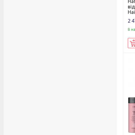
На
від
Hai
2 4
В н