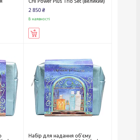
я
CHI Power Plus Trio Set (великий)
2 850 ₴
В наявності
Купити
о
Набір для надання об'єму