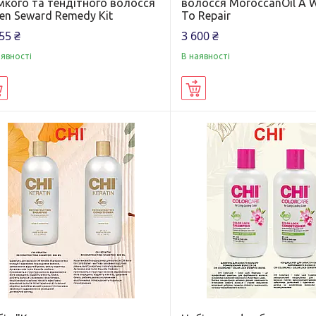
мкого та тендітного волосся
волосся MoroccanOil A 
en Seward Remedy Kit
To Repair
55 ₴
3 600 ₴
аявності
В наявності
Купити
Купити