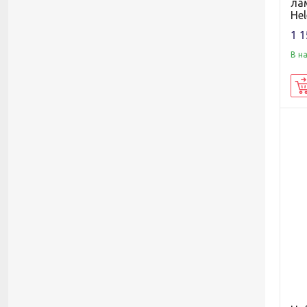
ла
Hel
1 1
В н