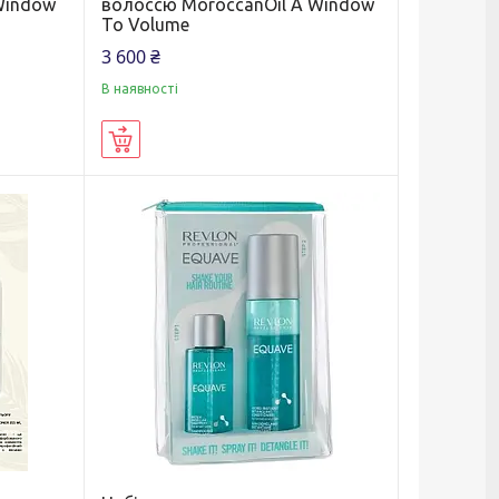
Window
волоссю MoroccanOil A Window
To Volume
3 600 ₴
В наявності
Купити