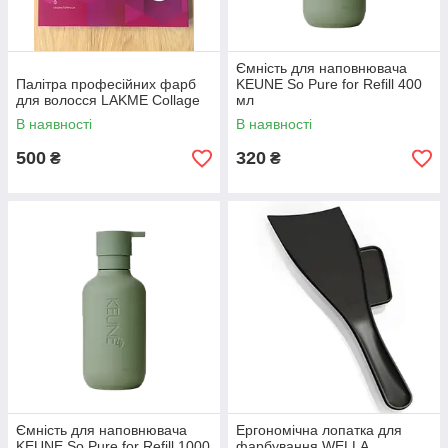
Ємність для наповнювача
Палітра професійних фарб
KEUNE So Pure for Refill 400
для волосся LAKME Collage
мл
В наявності
В наявності
500
320
₴
₴
Ємність для наповнювача
Ергономічна лопатка для
KEUNE So Pure for Refill 1000
фарбування WELLA