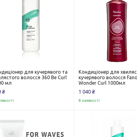
ндиціонер для кучерявого та
Кондиціонер для хвиляс
лястого волосся 360 Be Curl
кучерявого волосся Fano
00 мл
Wonder Curl 1000мл
 ₴
1 040 ₴
аявності
В наявності