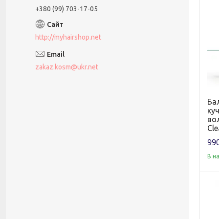
+380 (99) 703-17-05
http://myhairshop.net
zakaz.kosm@ukr.net
Ба
ку
вол
Cle
990
В н