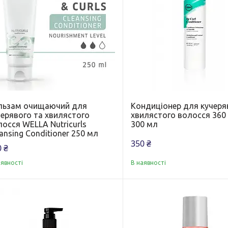
льзам очищаючий для
Кондиціонер для кучеря
черявого та хвилястого
хвилястого волосся 360 
осся WELLA Nutricurls
300 мл
ansing Conditioner 250 мл
350 ₴
 ₴
аявності
В наявності