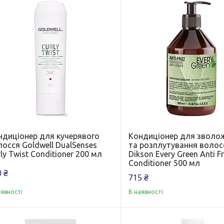
ндиціонер для кучерявого
Кондиціонер для зволо
осся Goldwell DualSenses
та розплутування волос
ly Twist Conditioner 200 мл
Dikson Every Green Anti Fr
Conditioner 500 мл
 ₴
715 ₴
аявності
В наявності