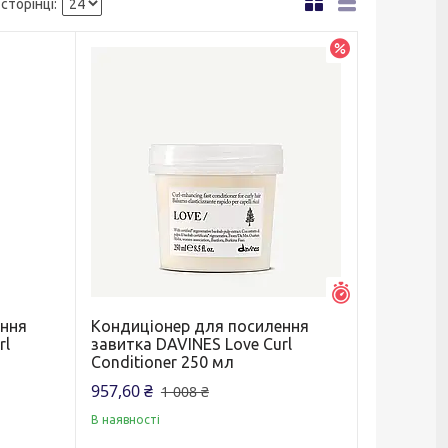
–5%
Залишилось 33 
ення
Кондиціонер для посилення
rl
завитка DAVINES Love Curl
Conditioner 250 мл
957,60 ₴
1 008 ₴
В наявності