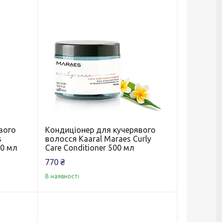
вого
Кондиціонер для кучерявого
s
волосся Kaaral Maraes Curly
00 мл
Care Conditioner 500 мл
770 ₴
В наявності