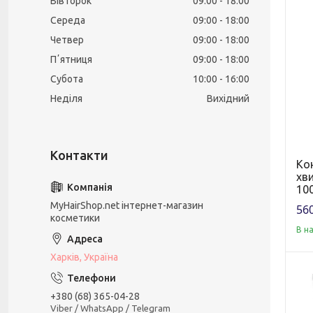
Вівторок
09:00
18:00
Середа
09:00
18:00
Четвер
09:00
18:00
Пʼятниця
09:00
18:00
Субота
10:00
16:00
Неділя
Вихідний
Ко
хви
10
MyHairShop.net інтернет-магазин
560
косметики
В н
Харків, Україна
+380 (68) 365-04-28
Viber / WhatsApp / Telegram