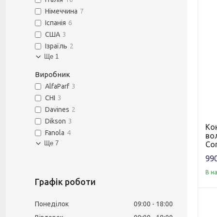
Німеччина
7
Іспанія
6
США
3
Ізраїль
2
Ще 1
Виробник
AlfaParf
3
CHI
3
Davines
2
Dikson
3
Ко
Fanola
4
вол
Ще 7
Con
990
В н
Графік роботи
Понеділок
09:00
18:00