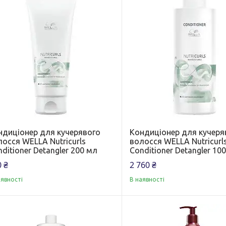
ндиціонер для кучерявого
Кондиціонер для кучеря
осся WELLA Nutricurls
волосся WELLA Nutricurl
ditioner Detangler 200 мл
Conditioner Detangler 10
 ₴
2 760 ₴
аявності
В наявності