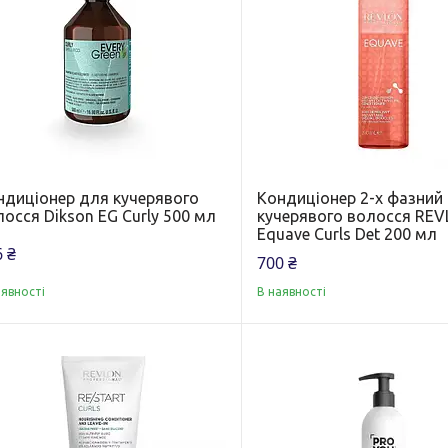
ндиціонер для кучерявого
Кондиціонер 2-х фазний
осся Dikson EG Curly 500 мл
кучерявого волосся RE
Equave Curls Det 200 мл
 ₴
700 ₴
аявності
В наявності