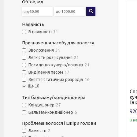
Об`єм, мл
Наявність
В наявності
31
Призначення засобу для волосся
Зволоження
31
Легкість розчісування
21
Посилення кучерів/локонів
21
Виділення пасом
17
Зняття статичних розрядів
16
Ще 10
Сп
ку
Тип бальзаму/кондиціонера
Dua
Кондиціонер
27
920
Бальзам-кондиціонер
6
В н
Проблема волосся і шкіри голови
Ламкість
2