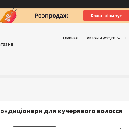
Главная
Товары и услуги
О
агазин
ондиціонери для кучерявого волосся