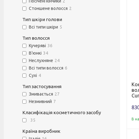
Посічені кінчики
2
Стоншене волосся
2
Тип шкіри голови
Всі типи шкіри
5
Тип волосся
Кучеряві
36
В'юнкі
34
Неслухняне
24
Всі типи волосся
6
Сухі
4
Ко
Тип застосування
вол
Змивається
27
Cur
Незмивний
7
830
Класифікація косметичного засобу
В н
35
Країна виробник
Італія
16