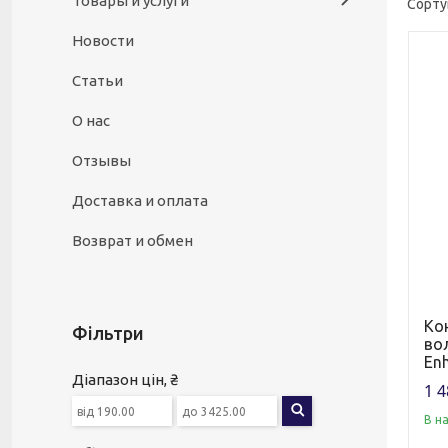
Товары и услуги
Новости
Статьи
О нас
Отзывы
Доставка и оплата
Возврат и обмен
Ко
Фільтри
вол
Enh
Діапазон цін, ₴
1 4
В н