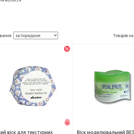
для волосся
–5%
Залишилось 42 дні
ий віск для текстурних
Віск моделювальний BE