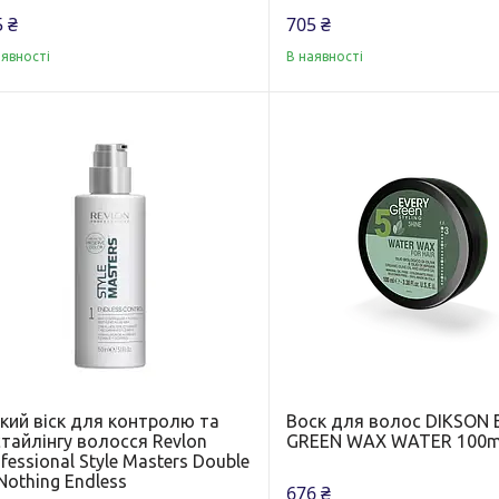
 ₴
705 ₴
аявності
В наявності
дкий віск для контролю та
Воск для волос DIKSON
тайлінгу волосся Revlon
GREEN WAX WATER 100m
fessional Style Masters Double
Nothing Endless
676 ₴