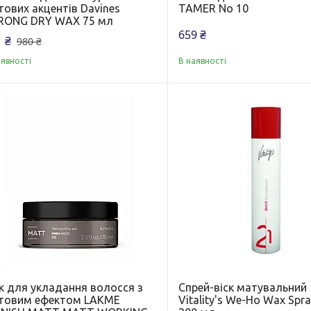
тових акцентів Davines
TAMER No 10
RONG DRY WAX 75 мл
659 ₴
 ₴
980 ₴
аявності
В наявності
ск для укладання волосся з
Спрей-віск матувальний
товим ефектом LAKME
Vitality's We-Ho Wax Spr