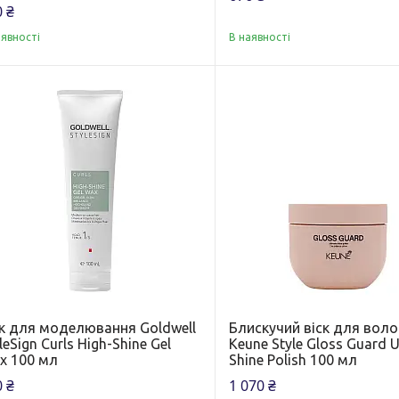
 ₴
аявності
В наявності
ск для моделювання Goldwell
Блискучий віск для воло
leSign Curls High-Shine Gel
Keune Style Gloss Guard U
x 100 мл
Shine Polish 100 мл
 ₴
1 070 ₴