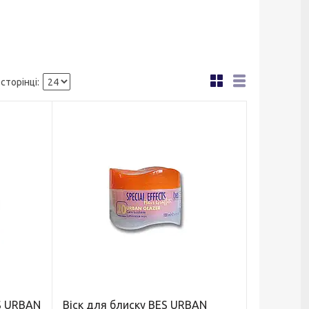
S URBAN
Віск для блиску BES URBAN