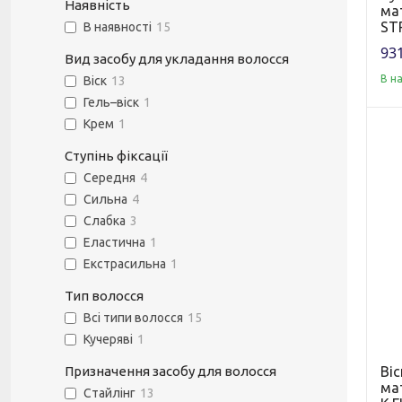
Наявність
ма
ST
В наявності
15
931
Вид засобу для укладання волосся
В н
Віск
13
Гель–віск
1
Крем
1
Ступінь фіксації
Середня
4
Сильна
4
Слабка
3
Еластична
1
Екстрасильна
1
Тип волосся
Всі типи волосся
15
Кучеряві
1
Призначення засобу для волосся
Ві
ма
Стайлінг
13