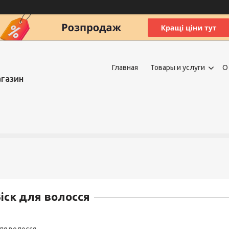
Главная
Товары и услуги
О
агазин
іск для волосся