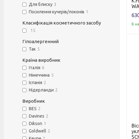
K.
Для блиску
3
WA
Посилення кучерів/локонів
1
630
Класифікація косметичного засобу
В н
15
Гіпоалергенний
Так
5
Країна виробник
Італія
6
Німеччина
5
Іспанія
2
Нідерланди
2
Виробник
BES
2
Davines
2
Dikson
1
Ві
ук
Goldwell
2
SC
Keune
2