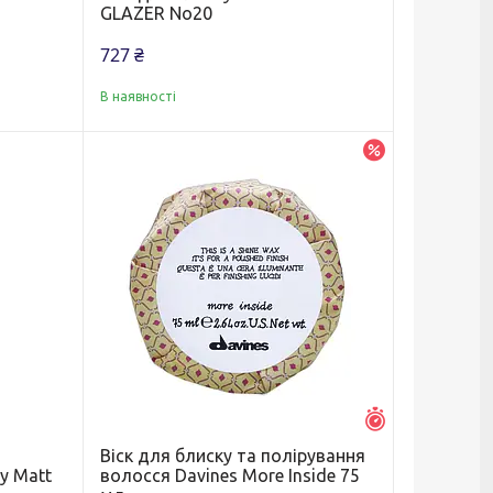
GLAZER No20
727 ₴
В наявності
–5%
Залишилось 42 
Віск для блиску та полірування
ay Matt
волосся Davines More Inside 75