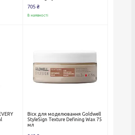
705 ₴
В наявності
 EVERY
Віск для моделювання Goldwell
l
StyleSign Texture Defining Wax 75
мл