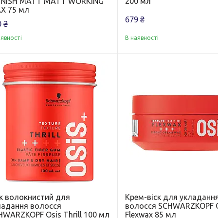
FINISH MATT MATT WORKING
200 мл
X 75 мл
679 ₴
 ₴
аявності
В наявності
ск волокнистий для
Крем-віск для укладанн
ладання волосся
волосся SCHWARZKOPF O
HWARZKOPF Osis Thrill 100 мл
Flexwax 85 мл