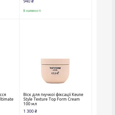
940 ₴
В наявності
сся
Віск для гнучкої фіксації Keune
ltimate
Style Texture Top Form Cream
100 мл
1 300 ₴