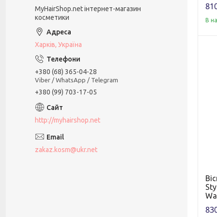
810
MyHairShop.net інтернет-магазин
косметики
В н
Харків, Україна
+380 (68) 365-04-28
Viber / WhatsApp / Telegram
+380 (99) 703-17-05
http://myhairshop.net
zakaz.kosm@ukr.net
Ві
Sty
Wa
830