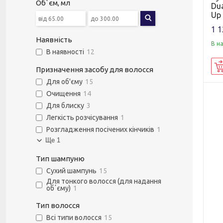
Об`єм, мл
Dua
Up 
1 1
Наявність
В н
В наявності
12
Призначення засобу для волосся
Для об'єму
15
Очищення
14
Для блиску
3
Легкість розчісування
1
Розгладження посічених кінчиків
1
Ще 1
Тип шампуню
Сухий шампунь
15
Для тонкого волосся (для надання
обʼєму)
1
Тип волосся
Всі типи волосся
15