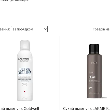
ійні сухі шампуні
хий шампунь Goldwell
Сухий шампунь LAKME K.