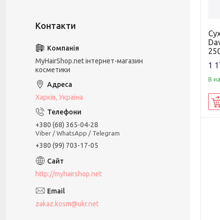
Су
Dav
25
MyHairShop.net інтернет-магазин
1 1
косметики
В н
Харків, Україна
+380 (68) 365-04-28
Viber / WhatsApp / Telegram
+380 (99) 703-17-05
http://myhairshop.net
zakaz.kosm@ukr.net