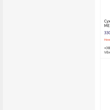
Су
ME
330
Нем
+38
Vib