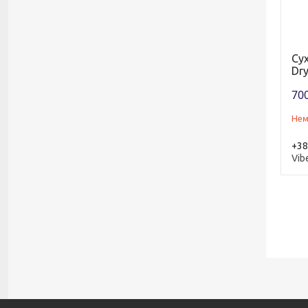
Сух
Dry
700
Нем
+38
Vib