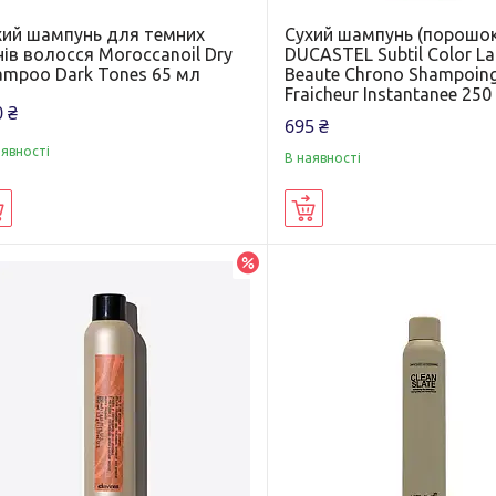
хий шампунь для темних
Сухий шампунь (порошок
ів волосся Moroccanoil Dry
DUCASTEL Subtil Color L
ampoo Dark Tones 65 мл
Beaute Chrono Shampoing
Fraicheur Instantanee 250
 ₴
695 ₴
аявності
В наявності
Купити
Купити
–5%