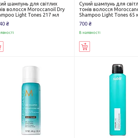
хий шампунь для світлих
Сухий шампунь для світ
ів волосся Moroccanoil Dry
тонів волосся Moroccano
ampoo Light Tones 217 мл
Shampoo Light Tones 65 
40 ₴
700 ₴
аявності
В наявності
Купити
Купити