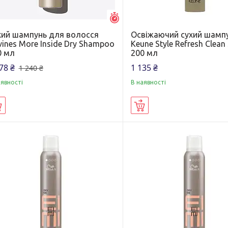
Залишилось 42 дні
хий шампунь для волосся
Освіжаючий сухий шамп
ines More Inside Dry Shampoo
Keune Style Refresh Clean 
0 мл
200 мл
78 ₴
1 135 ₴
1 240 ₴
аявності
В наявності
Купити
Купити