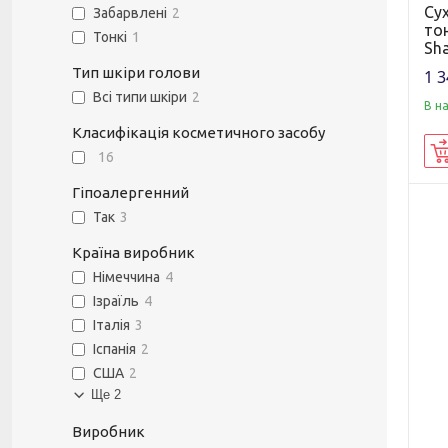
Су
Забарвлені
2
тон
Тонкі
1
Sh
Тип шкіри голови
1 3
Всі типи шкіри
2
В н
Класифікація косметичного засобу
16
Гіпоалергенний
Так
3
Країна виробник
Німеччина
4
Ізраїль
4
Італія
3
Іспанія
2
США
2
Ще 2
Виробник