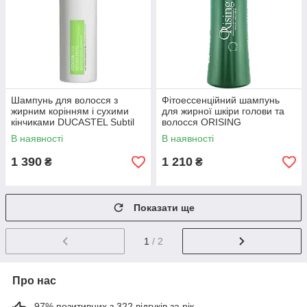
Шампунь для волосся з
Фітоессенційний шампунь
жирним корінням і сухими
для жирної шкіри голови та
кінчиками DUCASTEL Subtil
волосся ORISING
Detox Shampoing Bivalent
Phytoessential Shampoo for
В наявності
В наявності
1000 мл
Greasy Hair 250 мл
1 390
1 210
₴
₴
Показати ще
1
/ 2
Про нас
97% позитивних з 322 відгуків за рік