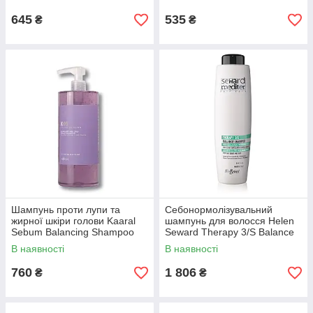
645
535
₴
₴
Шампунь проти лупи та
Себонормолізувальний
жирної шкіри голови Kaaral
шампунь для волосся Helen
Sebum Balancing Shampoo
Seward Therapy 3/S Balance
1000 мл
Shampoo 1000 мл
В наявності
В наявності
760
1 806
₴
₴