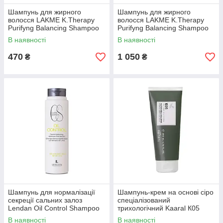
Шампунь для жирного
Шампунь для жирного
волосся LAKME K.Therapy
волосся LAKME K.Therapy
Purifyng Balancing Shampoo
Purifyng Balancing Shampoo
300 мл
1000 мл
В наявності
В наявності
470
1 050
₴
₴
Шампунь для нормалізації
Шампунь-крем на основі сіро
секреції сальних залоз
спеціалізований
Lendan Oil Control Shampoo
трихологічний Kaaral К05
300 мл
Shampoo 200 мл
В наявності
В наявності