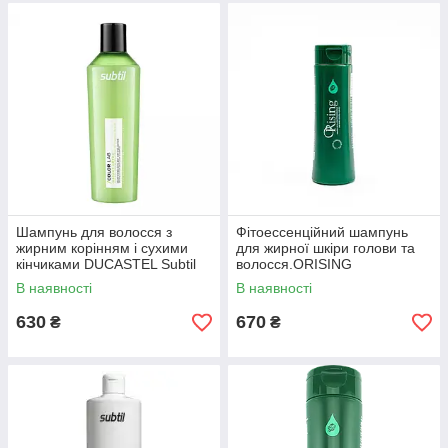
Шампунь для волосся з
Фітоессенційний шампунь
жирним корінням і сухими
для жирної шкіри голови та
кінчиками DUCASTEL Subtil
волосся.ORISING
Detox Shampoing Bivalent 300
Phytoessential Shampoo for
В наявності
В наявності
мл
Greasy Hair 100 мл
630
670
₴
₴