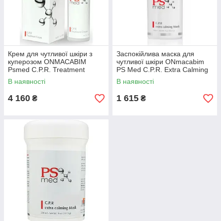
Крем для чутливої шкіри з
Заспокійлива маска для
куперозом ONMACABIM
чутливої шкіри ONmacabim
Psmed C.P.R. Treatment
PS Med C.P.R. Extra Calming
Cream
Mask 30 ml
В наявності
В наявності
4 160
1 615
₴
₴