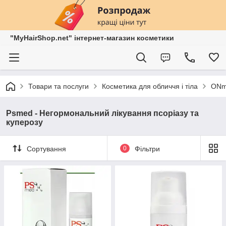
"MyHairShop.net" інтернет-магазин косметики
Товари та послуги
Косметика для обличчя і тіла
ONma
Psmed - Негормональний лікування псоріазу та
куперозу
Сортування
0
Фільтри