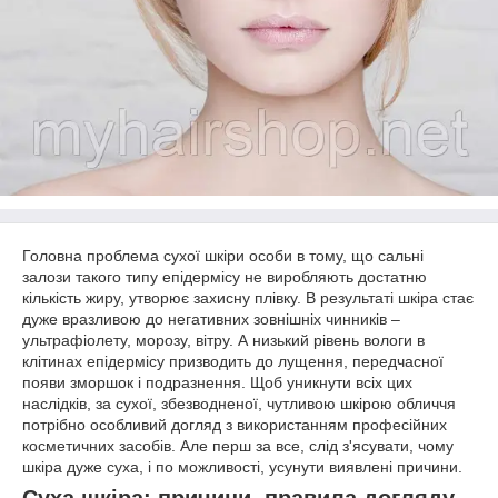
Головна проблема сухої шкіри особи в тому, що сальні
залози такого типу епідермісу не виробляють достатню
кількість жиру, утворює захисну плівку. В результаті шкіра стає
дуже вразливою до негативних зовнішніх чинників –
ультрафіолету, морозу, вітру. А низький рівень вологи в
клітинах епідермісу призводить до лущення, передчасної
появи зморшок і подразнення. Щоб уникнути всіх цих
наслідків, за сухої, збезводненої, чутливою шкірою обличчя
потрібно особливий догляд з використанням професійних
косметичних засобів. Але перш за все, слід з'ясувати, чому
шкіра дуже суха, і по можливості, усунути виявлені причини.