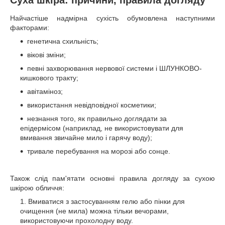
Суха шкіра: причини, правила догляду
Найчастіше надмірна сухість обумовлена наступними
факторами:
генетична схильність;
вікові зміни;
певні захворювання нервової системи і ШЛУНКОВО-
кишкового тракту;
авітаміноз;
використання невідповідної косметики;
незнання того, як правильно доглядати за
епідермісом (наприклад, не використовувати для
вмивання звичайне мило і гарячу воду);
тривале перебування на морозі або сонце.
Також слід пам'ятати основні правила догляду за сухою
шкірою обличчя:
Вмиватися з застосуванням гелю або пінки для
очищення (не мила) можна тільки вечорами,
використовуючи прохолодну воду.