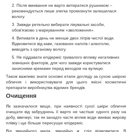
Після вмивання не варто витиратися рушником –
рекомендується лише злегка промокнути залишилася
вологу.
Завжди ретельно вибирати лікувальні засоби,
обов'язково з маркуванням «зволоження».
Випивати в день не менше двох літрів чистої води.
Відмовитися від кави, газованих напоїв і алкоголю,
виводять з організму вологу.
Не піддавати епідерміс тривалого впливу негативних
зовнішніх факторів, для чого завжди користуватися
захисними кремами перед виходом на вулицю.
Також важливо знати основні етапи догляду за сухою шкірою
обличчя і використовувати для цього якісні косметичні
препарати виробництва відомих брендів.
Очищення
Як зазначалося вище, при наявності сухої шкіри обличчя
очищати від забруднень її варто не частіше одного разу на
добу, ввечері, так як занадто часте вплив води змиває жирову
плівку і ще більше пересушує епідерміс.
Від звичайного мила, звичайно ж, слід відмовитися. В