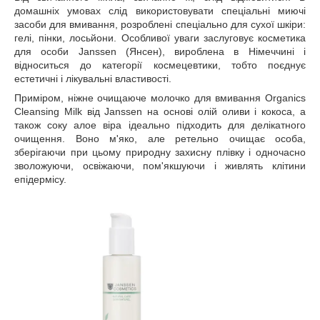
домашніх умовах слід використовувати спеціальні миючі
засоби для вмивання, розроблені спеціально для сухої шкіри:
гелі, пінки, лосьйони. Особливої уваги заслуговує косметика
для особи Janssen (Янсен), вироблена в Німеччині і
відноситься до категорії космецевтики, тобто поєднує
естетичні і лікувальні властивості.
Приміром, ніжне очищаюче молочко для вмивання Organics
Cleansing Milk від Janssen на основі олій оливи і кокоса, а
також соку алое віра ідеально підходить для делікатного
очищення. Воно м'яко, але ретельно очищає особа,
зберігаючи при цьому природну захисну плівку і одночасно
зволожуючи, освіжаючи, пом'якшуючи і живлять клітини
епідермісу.