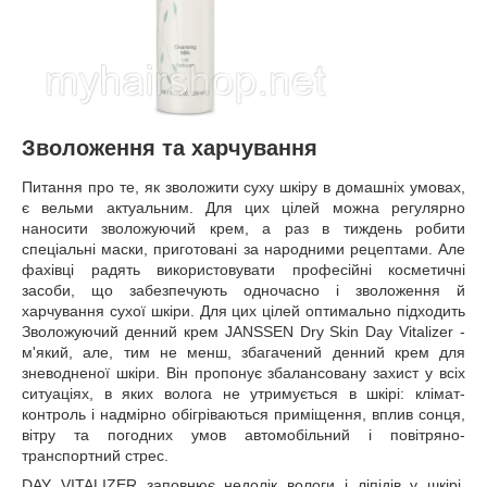
Зволоження та харчування
Питання про те, як зволожити суху шкіру в домашніх умовах,
є вельми актуальним. Для цих цілей можна регулярно
наносити зволожуючий крем, а раз в тиждень робити
спеціальні маски, приготовані за народними рецептами. Але
фахівці радять використовувати професійні косметичні
засоби, що забезпечують одночасно і зволоження й
харчування сухої шкіри. Для цих цілей оптимально підходить
Зволожуючий денний крем JANSSEN Dry Skin Day Vitalizer
-
м'який, але, тим не менш, збагачений денний крем для
зневодненої шкіри. Він пропонує збалансовану захист у всіх
ситуаціях, в яких волога не утримується в шкірі: клімат-
контроль і надмірно обігріваються приміщення, вплив сонця,
вітру та погодних умов автомобільний і повітряно-
транспортний стрес.
DAY VITALIZER заповнює недолік вологи і ліпідів у шкірі,