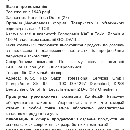
Факти про компанію
Заснована: в 1948 році
Засновник: Hans Erich Dotter (27)
Організаційно-правова форма: Товариство з обмеженою
відповідальністю / ТОВ
Частка участі в власності: Корпорація KAO в Токіо, Японія є
100 % власником компанії GOLDWELL
Місія компанії: Створювати високоякісні продукти по догляду
за волоссям і ексклюзивно постачати їх професійним
перукарям всього світу.
Співробітники компанії: По всьому світу в компанії
GOLDWELL працює 1500 співробітників.
Товарообіг: 315 мільйонів євро
Адреса: KPSS Kao Salon Professional Services GmbH
Pfungstädter Str. 92 ― 100 D-64297 Darmstadt, KPSS
Deutschland GmbH Im Leuschnerpark 2 D-64347 Griesheim
Принципы руководства компании Goldwell:
Качество
обслуживания клиентов. Уверенность в том, что каждый
клиент в любой точке мира абсолютно удовлетворен
качеством продуктов и услуг.
Инновации в сфере продуктов:
Создание продуктов на
основе самых современных разработок и технологий.