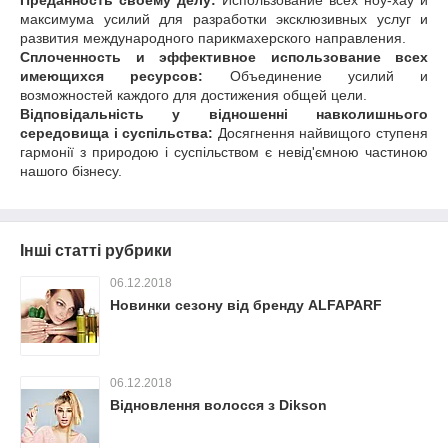
Преданность своему делу:
Использование всех ноу-хау и
максимума усилий для разработки эксклюзивных услуг и
развития международного парикмахерского направления.
Сплоченность и эффективное использование всех
имеющихся ресурсов:
Объединение усилий и
возможностей каждого для достижения общей цели.
Відповідальність у відношенні навколишнього
середовища і суспільства:
Досягнення найвищого ступеня
гармонії з природою і суспільством є невід'ємною частиною
нашого бізнесу.
Інші статті рубрики
06.12.2018
Новинки сезону від бренду ALFAPARF
06.12.2018
Відновлення волосся з Dikson